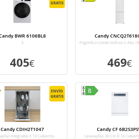
GRATIS
Candy BWR 6106BL8
Candy CNCQ2T618
S
Frigorifico Combi Nofrost C Alto 
59,5 Cm Blanco
405
469
€
€
VER DETALLE
VER DETALL
ENVÍO
GRATIS
Candy CDIH2T1047
Candy CF 6B2S3P
ajillas Integrable E 10 Cubiertos
Lavavajillas 60 Cm B 16 Cubier