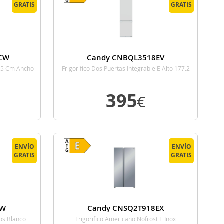
GRATIS
GRATIS
CW
Candy CNBQL3518EV
185 Cm Ancho
Frigorifico Dos Puertas Integrable E Alto 177.2
Cm Ancho 54 Cm
395
€
E
VER DETALLE
ENVÍO
ENVÍO
GRATIS
GRATIS
SW
Candy CNSQ2T918EX
tos Blanco
Frigorifico Americano Nofrost E Inox