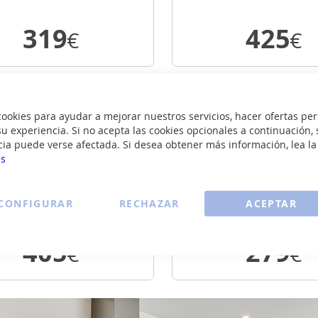
319
425
€
€
VER DETALLE
VER DETALL
ENVÍO
okies para ayudar a mejorar nuestros servicios, hacer ofertas per
GRATIS
u experiencia. Si no acepta las cookies opcionales a continuación, 
cia puede verse afectada. Si desea obtener más información, lea l
es
Candy CRO EH9N4TBE
Candy GD48S5
CONFIGURAR
RECHAZAR
ACEPTAR
S
S
405
279
€
€
VER DETALLE
VER DETALL