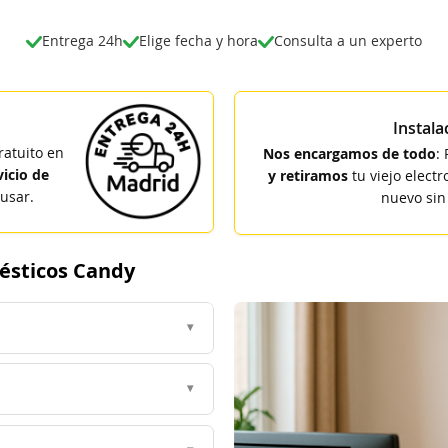
Entrega 24h
Elige fecha y hora
Consulta a un experto
Instal
ratuito en
Nos encargamos de todo
:
vicio de
y retiramos
tu viejo elect
usar.
nuevo sin
ésticos Candy