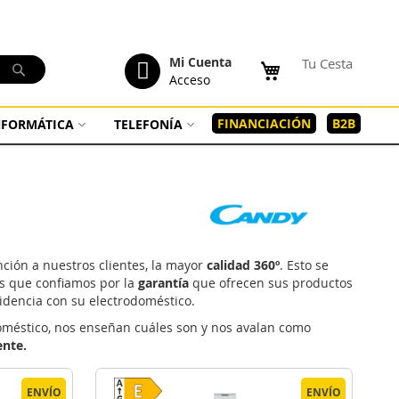
tenido
Mi Cuenta
Tu Cesta
Buscar
Acceso
FINANCIACIÓN
B2B
INFORMÁTICA
TELEFONÍA
ción a nuestros clientes, la mayor
calidad 360º
. Esto se
as que confiamos por la
garantía
que ofrecen sus productos
idencia con su electrodoméstico.
doméstico, nos enseñan cuáles son y nos avalan como
ente.
ENVÍO
ENVÍO