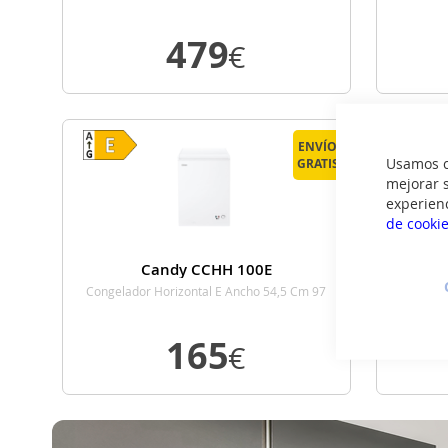
479
€
VER DETALLE
ENVÍO
Usamos co
GRATIS
mejorar s
experien
de cooki
Candy CCHH 100E
Congelador Horizontal E Ancho 54,5 Cm 97
Litros
165
€
VER DETALLE