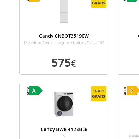
GRATIS
Candy CNBQT3519EW
Frigorifico Combi Integrable Nofrost E Alto 193
Cm Ancho 54 Cm
575
€
VER DETALLE
ENVÍO
GRATIS
Candy BWR 4128BL8
S
Lavav