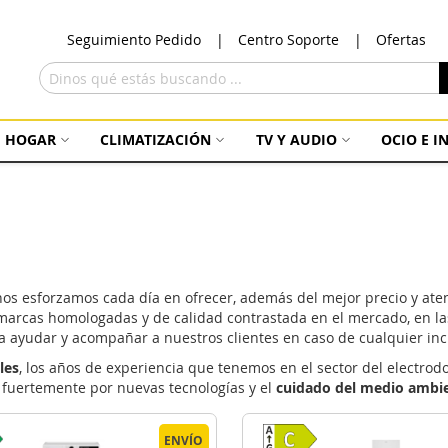
Ir
Seguimiento Pedido
Centro Soporte
Ofertas
al
con
Buscar
HOGAR
CLIMATIZACIÓN
TV Y AUDIO
OCIO E 
os esforzamos cada día en ofrecer, además del mejor precio y aten
marcas homologadas y de calidad contrastada en el mercado, en l
a ayudar y acompañar a nuestros clientes en caso de cualquier inc
les
, los años de experiencia que tenemos en el sector del electro
 fuertemente por nuevas tecnologías y el
cuidado del medio ambi
ENVÍO