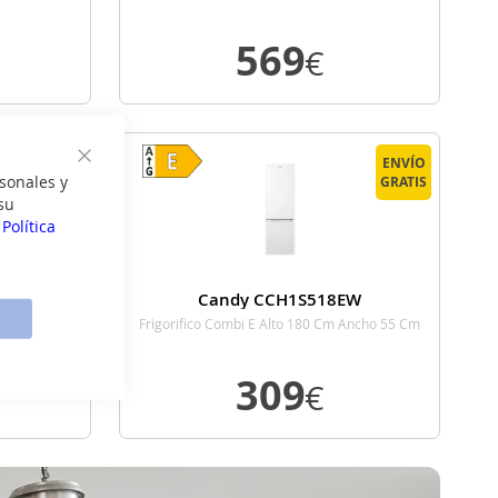
569
€
E
VER DETALLE
ENVÍO
ENVÍO
Cerrar
sonales y
GRATIS
GRATIS
su
a
Política
Candy CCH1S518EW
Frigorifico Combi E Alto 180 Cm Ancho 55 Cm
Blanco
309
€
E
VER DETALLE