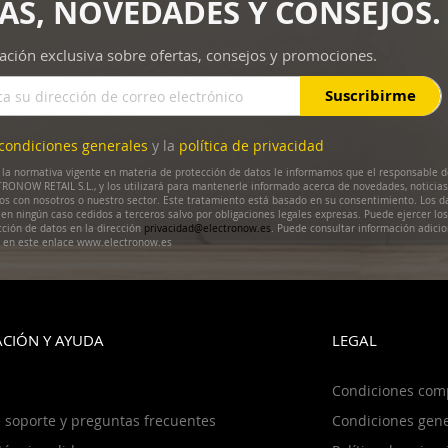
AS, NOVEDADES Y CONSEJOS.
ación exclusiva sobre ofertas, consejos y promociones.
Suscribirme
condiciones generales
y la
política de privacidad
la normativa vigente en materia de protección de datos le informamos que el responsable d
RONOW RETAIL S.L., y los utilizará para mantenerle informado acerca de novedades, noticias
dos con nosotros o nuestro sector. Este tratamiento está basado en su consentimiento. Los d
en ningún caso cedidos a terceros salvo por obligaciones legales expresas. Puede ejercer lo
cción de datos en la dirección
privacidad@electronow.es
. Puede consultar información adicio
s en este enlace www.electronow.es
CIÓN Y AYUDA
LEGAL
Condiciones com
 soporte y preguntas frecuentes
Condiciones gene