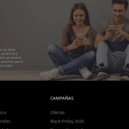
e sus datos
, productos y
atos personales
s derechos que le
nal sobre
CAMPAÑAS
pra
Ofertas
rales
Black Friday 2026