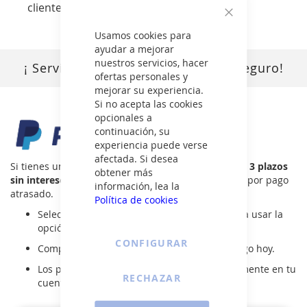
cliente.
Cerrar
Usamos cookies para
ayudar a mejorar
nuestros servicios, hacer
¡ Servicio de pagos en línea más seguro!
ofertas personales y
mejorar su experiencia.
Si no acepta las cookies
opcionales a
continuación, su
experiencia puede verse
afectada. Si desea
Si tienes una cuenta de PayPal, ya puedes pagar en
3 plazos
obtener más
sin intereses
, sin comisiones de apertura ni cargos por pago
información, lea la
atrasado.
Política de cookies
Selecciona
PayPal
en el proceso de pago para usar la
opción
Paga en 3 plazos
.
CONFIGURAR
Completa tu compra realizando el primer pago hoy.
Los pagos restantes se cargarán automáticamente en tu
RECHAZAR
cuenta.