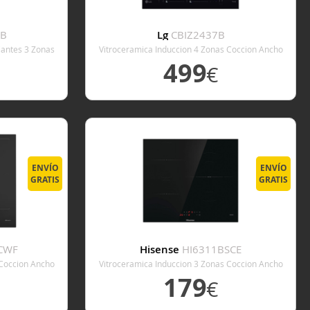
2B
Lg
CBIZ2437B
iantes 3 Zonas
Vitroceramica Induccion 4 Zonas Coccion Ancho
Cm
59 Cm
499
€
E
VER DETALLE
ENVÍO
ENVÍO
GRATIS
GRATIS
CWF
Hisense
HI6311BSCE
 Coccion Ancho
Vitroceramica Induccion 3 Zonas Coccion Ancho
60 Cm
179
€