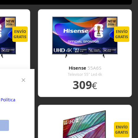
ENVÍO
ENVÍO
GRATIS
GRATIS
Hisense
55A6S
k
Televisor 55" Led 4k
309
€
Cerrar
sonales y
su
a
Política
E
VER DETALLE
ENVÍO
ENVÍO
GRATIS
GRATIS