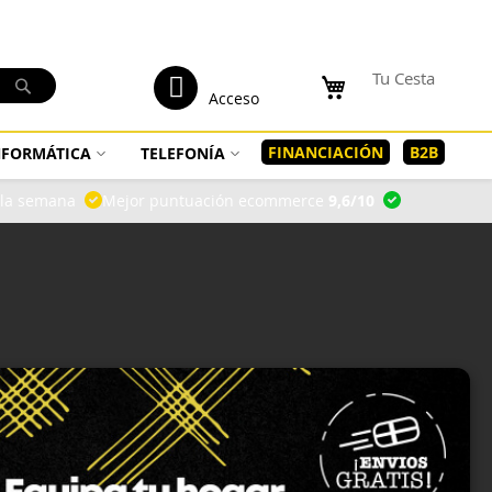
tenido
Mi Cuenta
Tu Cesta
Buscar
Acceso
FINANCIACIÓN
B2B
INFORMÁTICA
TELEFONÍA
a la semana
Mejor puntuación ecommerce
9,6/10