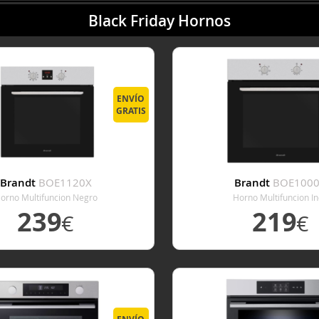
Black Friday Hornos
ENVÍO
GRATIS
Brandt
BOE1120X
Brandt
BOE100
orno Multifuncion Negro
Horno Multifuncion I
239
219
€
€
VER DETALLE
VER DETALL