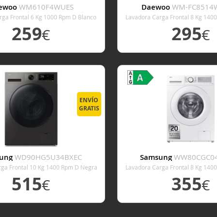
ewoo
WM610F4WUES
Daewoo
WM-FC8514
rga Frontal 6 Kg 1000 Rpm D Blanco
Lavadora Carga Frontal 8 Kg 140
Con Tapa Desmontable
259
295
€
€
VER DETALLE
VER DETALL
ENVÍO
GRATIS
ung
WD90HG5U34BXEC
Samsung
WW80CGC0
rga Frontal 10 Kg 1400 Rpm D Negra
Lavadora Carga Frontal 8 Kg 140
515
355
€
€
VER DETALLE
VER DETALL