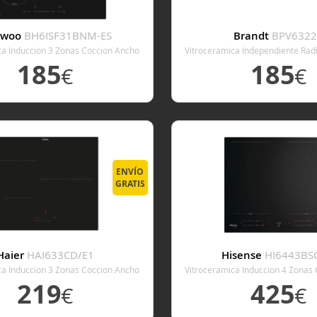
ewoo
BH6ISF31BNM-ES
Brandt
BPV632
ca Induccion 3 Zonas Coccion Ancho
Vitroceramica Independiente Rad
60 Cm
Coccion Ancho 58 
185
185
€
€
VER DETALLE
VER DETALL
ENVÍO
GRATIS
Haier
HAI633CD/E1
Hisense
HI6443BS
ca Induccion 3 Zonas Coccion Ancho
Vitroceramica Induccion 4 Zonas
60 Cm
59,5 Cm
219
425
€
€