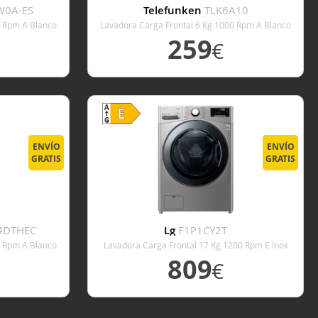
W0A-ES
Telefunken
TLK6A10
0 Rpm A Blanco
Lavadora Carga Frontal 6 Kg 1000 Rpm A Blanco
259
€
E
VER DETALLE
ENVÍO
ENVÍO
GRATIS
GRATIS
4DTHEC
Lg
F1P1CY2T
0 Rpm A Blanco
Lavadora Carga Frontal 17 Kg 1200 Rpm E Inox
809
€
E
VER DETALLE