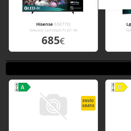
Hisense
65E77Q
L
Televisor Led Smart Tv 65" 4k
Tel
685
€
VER DETALLE
ENVÍO
GRATIS