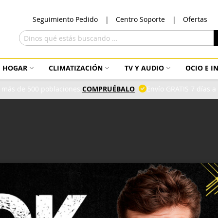
Ir
Seguimiento Pedido
Centro Soporte
Ofertas
al
con
Buscar
HOGAR
CLIMATIZACIÓN
TV Y AUDIO
OCIO E 
 más de 500 poblaciones
COMPRUÉBALO
Envío GRATIS 7 días 