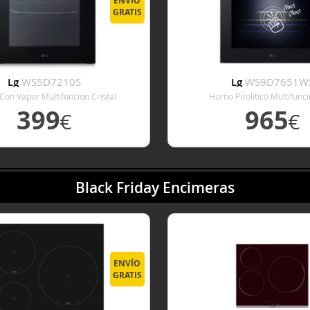
ENVÍO
GRATIS
Lg
WS5D7210S
Lg
WS9D7651W
Con Vapor Multifuncion Cristal
Horno Pirolitico Multifunci
399
965
€
€
VER DETALLE
VER DETALL
Black Friday Encimeras
ENVÍO
GRATIS