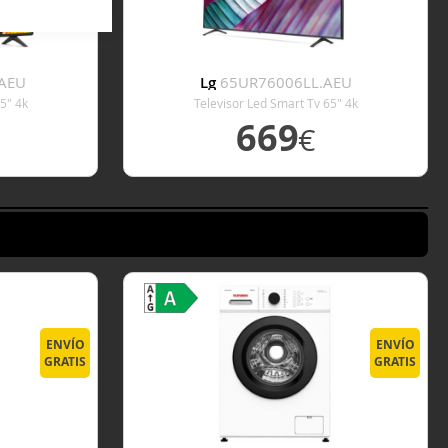
AEU
Lg
65UR76006LL.AEU
5" 4k
Televisor Led Smart Tv 65" 4k
669
€
E
VER DETALLE
ENVÍO
ENVÍO
GRATIS
GRATIS