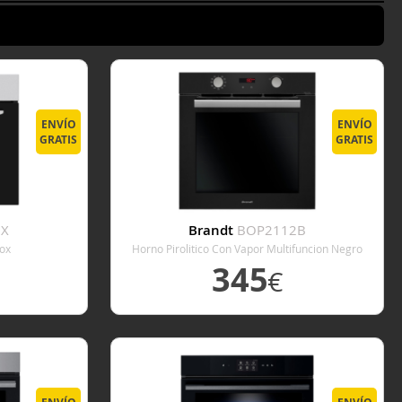
ENVÍO
ENVÍO
GRATIS
GRATIS
0X
Brandt
BOP2112B
nox
Horno Pirolitico Con Vapor Multifuncion Negro
345
€
E
VER DETALLE