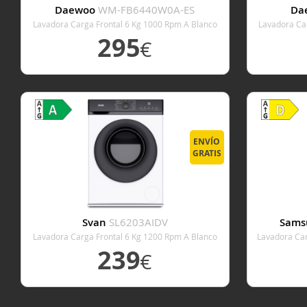
Daewoo
WM-FB6440W0A-ES
Da
Lavadora Carga Frontal 6 Kg 1000 Rpm A Blanco
Lavadora Ca
295
€
VER DETALLE
ENVÍO
GRATIS
Svan
SL6203AIDV
Sams
Lavadora Carga Frontal 6 Kg 1200 Rpm A Blanco
Lavadora Ca
239
€
VER DETALLE