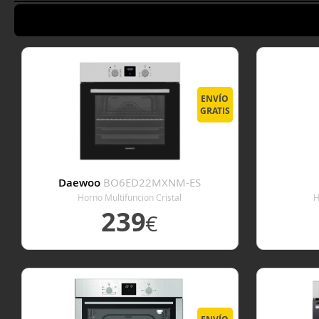
ENVÍO
GRATIS
Daewoo
BO6ED22MXNM-ES
Horno Multifuncion Cristal
H
239
€
VER DETALLE