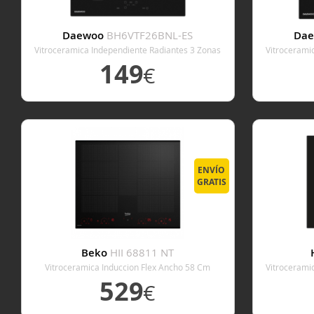
Daewoo
BH6VTF26BNL-ES
Da
Vitroceramica Independiente Radiantes 3 Zonas
Vitrocerami
Coccion Ancho 60 Cm
149
€
VER DETALLE
ENVÍO
GRATIS
Beko
HII 68811 NT
Vitroceramica Induccion Flex Ancho 58 Cm
Vitrocerami
529
€