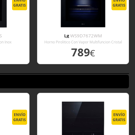
ENVÍO
ENVÍO
GRATIS
GRATIS
S
Lg
WS9D7672WM
on Inox
Horno Pirolitico Con Vapor Multifuncion Cristal
789
€
E
VER DETALLE
ENVÍO
ENVÍO
GRATIS
GRATIS