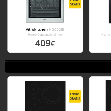
ENVÍO
GRATIS
Vitrokitchen
HG602IB
Horno Convencional Inox
Horno 
409
€
VER DETALLE
ENVÍO
GRATIS