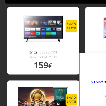
ENVÍO
GRATIS
Engel
LE3287SM
Televisor Led 32" Hd
Tel
159
€
Usamos co
mejorar s
experien
VER DETALLE
de cooki
ENVÍO
GRATIS