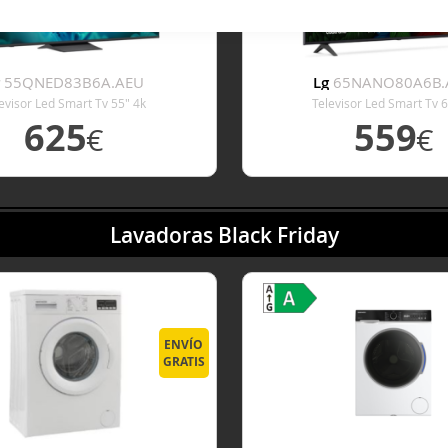
g
55QNED83B6A.AEU
Lg
65NANO80A6B.
evisor Led Smart Tv 55" 4k
Televisor Led Smart Tv 6
625
559
€
€
VER DETALLE
VER DETALL
Lavadoras Black Friday
ENVÍO
GRATIS