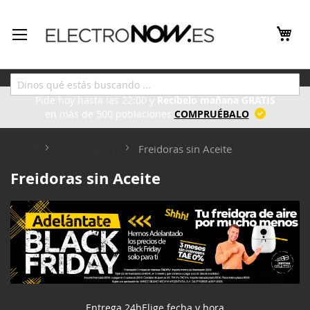
Ir
al
contenido
Las mejores ofertas en Electrodomésticos, con entrega inmediata.
Pide hoy hasta las 22:00 y
Recíbelo mañana GRATIS
en más de 500 poblaciones
COMPRUÉBALO
Inicio
Black Friday
Freidoras sin Aceite
Freidoras sin Aceite
Entrega 24h
Elige fecha y hora