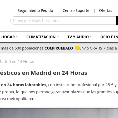
Ir
Seguimiento Pedido
Centro Soporte
Ofertas
al
con
Buscar
HOGAR
CLIMATIZACIÓN
TV Y AUDIO
OCIO E 
 más de 500 poblaciones
COMPRUÉBALO
Envío GRATIS 7 días 
 Madrid en 24 Horas
mésticos en Madrid en 24 Horas
en 24 horas laborables
, con instalación profesional por 25 € y
 propia, lo que nos permite garantizar plazos que las grandes s
área metropolitana.