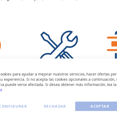
okies para ayudar a mejorar nuestros servicios, hacer ofertas per
Rec
stico
Contrata la instalación
u experiencia. Si no acepta las cookies opcionales a continuación, 
(opcional)
Sin
cia puede verse afectada. Si desea obtener más información, lea l
o
es
Desde 25€, lo dejamos listo.
CONFIGURAR
RECHAZAR
ACEPTAR