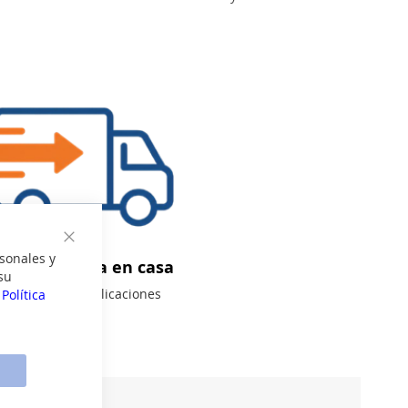
Cerrar
sonales y
íbelo mañana en casa
su
 esperas ni complicaciones
a
Política