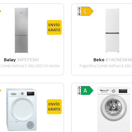
ENVÍO
GRATIS
Balay
3KFE753XI
Beko
B1RCNE364
co Combi Nofrost E Alto 203 Cm Ancho
Frigorifico Combi Nofrost E Alt
60 Cm Inox
Ancho 59.5 Cm Blanc
VER DETALLE
VER DETALL
ENVÍO
GRATIS