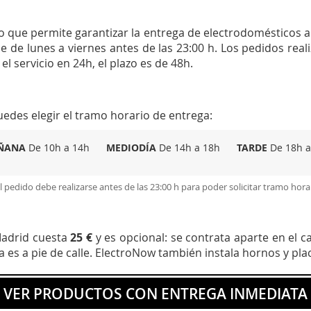
que permite garantizar la entrega de electrodomésticos al
e de lunes a viernes antes de las 23:00 h. Los pedidos rea
el servicio en 24h, el plazo es de 48h.
 puedes elegir el tramo horario de entrega:
ÑANA
De 10h a 14h
MEDIODÍA
De 14h a 18h
TARDE
De 18h a
l pedido debe realizarse antes de las 23:00 h para poder solicitar tramo hora
 Madrid cuesta
25 €
y es opcional: se contrata aparte en el car
a es a pie de calle. ElectroNow también instala hornos y pl
VER PRODUCTOS CON ENTREGA INMEDIATA