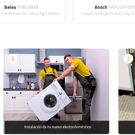
Balay
3SB288BE
Bosch
WUU24T65E
 Con Bomba De Calor 8 Kg E Blanco
Lavadora Carga Frontal 9 Kg 1
Blanco
VER DETALLE
VER DETALL