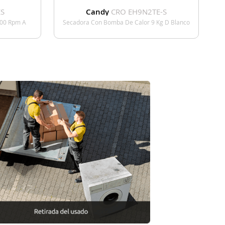
S
Candy
CRO EH9N2TE-S
200 Rpm A
Secadora Con Bomba De Calor 9 Kg D Blanco
E
VER DETALLE