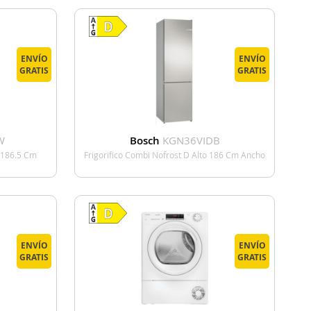
ENVÍO
ENVÍO
GRATIS
GRATIS
W
Bosch
KGN36VIDB
o 186.5 Cm
Frigorifico Combi Nofrost D Alto 186 Cm Ancho
o
60 Cm Inox
E
VER DETALLE
ENVÍO
ENVÍO
GRATIS
GRATIS