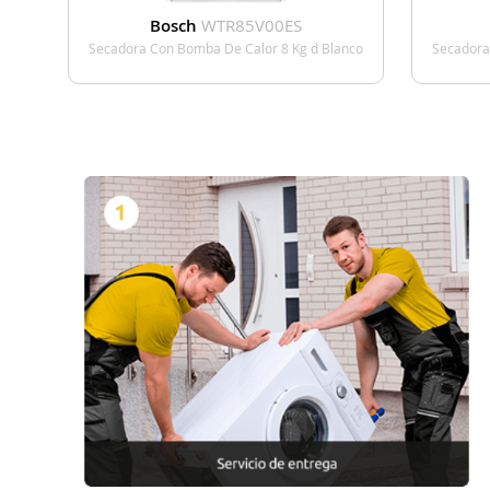
Bosch
WTR85V00ES
Secadora Con Bomba De Calor 8 Kg d Blanco
Secadora
VER DETALLE