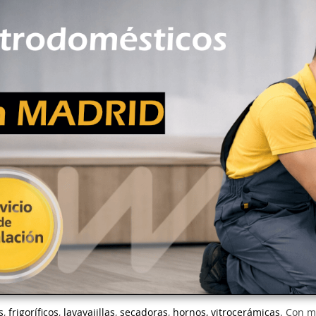
s
,
frigoríficos
,
lavavajillas
,
secadoras
,
hornos, vitrocerámicas
. Con m