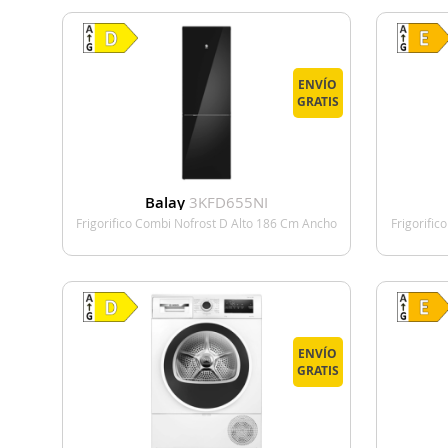
ENVÍO
GRATIS
Balay
3KFD655NI
Frigorifico Combi Nofrost D Alto 186 Cm Ancho
Frigorifi
60 Cm Negro
VER DETALLE
ENVÍO
GRATIS