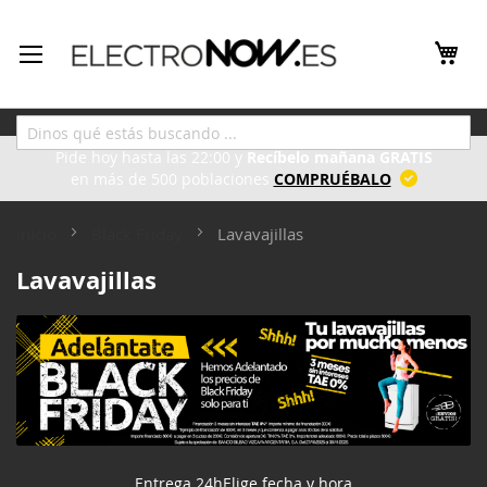
Ir
al
contenido
Las mejores ofertas en Electrodomésticos, con entrega inmediata.
Pide hoy hasta las 22:00 y
Recíbelo mañana GRATIS
en más de 500 poblaciones
COMPRUÉBALO
Inicio
Black Friday
Lavavajillas
Lavavajillas
Entrega 24h
Elige fecha y hora