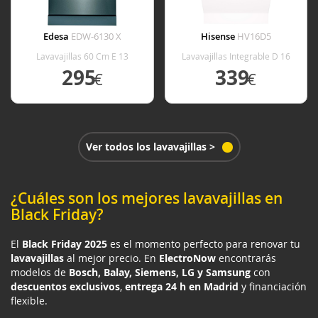
Edesa
EDW-6130 X
Hisense
HV16D5
Lavavajillas 60 Cm E 13
Lavavajillas Integrable D 16
Cubiertos Inox
Cubiertos
295
339
€
€
VER DETALLE
VER DETALLE
Ver todos los lavavajillas >
¿Cuáles son los mejores lavavajillas en
Black Friday?
El
Black Friday 2025
es el momento perfecto para renovar tu
lavavajillas
al mejor precio. En
ElectroNow
encontrarás
modelos de
Bosch, Balay, Siemens, LG y Samsung
con
descuentos exclusivos
,
entrega 24 h en Madrid
y financiación
flexible.