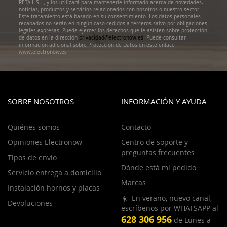
RETAIL S.L., y los utilizará para mantenerle informado acerca de novedades,
noticias, productos y servicios relacionados con nosotros o nuestro sector.
Este tratamiento está basado en su consentimiento. Los datos personales
recabados no serán en ningún caso cedidos a terceros salvo por obligaciones
legales expresas. Puede ejercer los derechos que le asisten sobre protección
de datos en la dirección
privacidad@electronow.es
. Puede consultar
información adicional sobre Protección de Datos en este enlace
www.electronow.es
SOBRE NOSOTROS
INFORMACIÓN Y AYUDA
Quiénes somos
Contacto
Opiniones Electronow
Centro de soporte y
preguntas frecuentes
Tipos de envio
Dónde está mi pedido
Servicio entrega a domicilio
Marcas
Instalación hornos y placas
☀️ En verano, nuevo canal,
Devoluciones
escríbenos por WHATSAPP al
628 306 956
de Lunes a