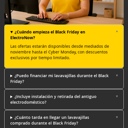
¿Cuándo empieza el Black Friday en
ElectroNow?
Las ofertas estarán disponibles desde mediados de
noviembre hasta el Cyber Monday, con descuentos
exclusivos por tiempo limitado.
¿Puedo financiar mi lavavajillas durante el Black
Friday?
¿Incluye instalación y retirada del antiguo
electrodoméstico?
¿Cuánto tarda en llegar un lavavajillas
comprado durante el Black Friday?