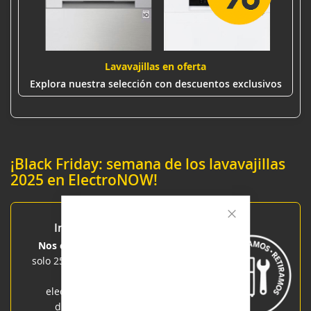
Lavavajillas en oferta
Explora nuestra selección con descuentos exclusivos
¡Black Friday: semana de los lavavajillas
2025 en ElectroNOW!
Instalación Premium
Cerrar
Usamos cookies para
Nos encargamos de todo
: Por
ayudar a mejorar
solo 25 €,
subimos, instalamos y
nuestros servicios, hacer
retiramos
tu viejo
ofertas personales y
electrodoméstico para que
mejorar su experiencia.
Si no acepta las cookies
disfrutes del nuevo sin