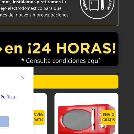
imos, instalamos y retiramos
tu
iejo electrodoméstico para que
utes del nuevo sin preocupaciones.
Cerrar
sonales y
su
a
Política
ENVÍO
ENVÍO
GRATIS
GRATIS