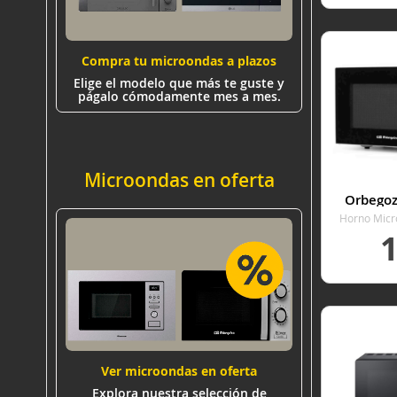
VER
Compra tu microondas a plazos
Elige el modelo que más te guste y
págalo cómodamente mes a mes.
Microondas en oferta
Orbego
Horno Micr
L
VER
Ver microondas en oferta
Explora nuestra selección de