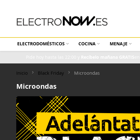
Las mejores ofertas en Electrodomésticos, con entrega inmediata.
ELECTRODOMÉSTICOS
COCINA
MENAJE
Pide hoy hasta las 22:00 y
Recíbelo mañana GRATIS
en
Inicio
Black Friday
Microondas
Microondas