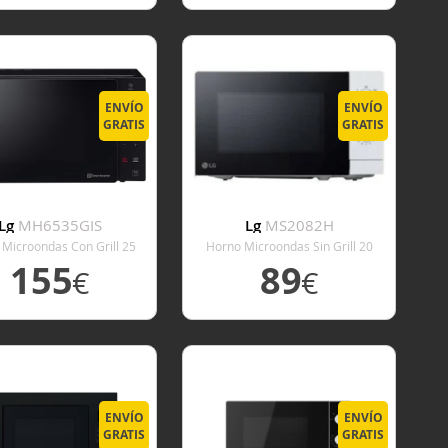
ER DETALLE
VER DETALLE
ENVÍO
ENVÍO
GRATIS
GRATIS
Lg
MH6535GIS
Lg
MS2082H
Microondas Con Grill 25
Horno Microondas Sin Grill 20
Litros Negro
Litros Blanco
155
89
€
€
ER DETALLE
VER DETALLE
ENVÍO
ENVÍO
GRATIS
GRATIS