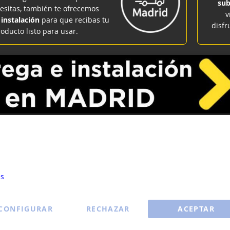
sub
cesitas, también te ofrecemos
v
 instalación
para que recibas tu
disfr
oducto listo para usar.
Microondas
okies para ayudar a mejorar nuestros servicios, hacer ofertas per
u experiencia. Si no acepta las cookies opcionales a continuación, 
cia puede verse afectada. Si desea obtener más información, lea l
es
ENVÍO
ENVÍO
GRATIS
GRATIS
CONFIGURAR
RECHAZAR
ACEPTAR