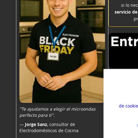
si lo ne
servicio de
pr
Usamos co
mejorar s
experien
de cooki
"Te ayudamos a elegir el microondas
perfecto para ti".
—
Jorge Sanz
, consultor de
Electrodomésticos de Cocina