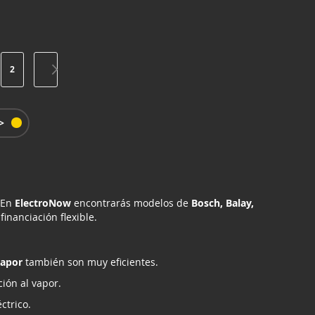
na
ualmente estás leyendo página
Página
Página
Siguiente
2
>
 En
ElectroNow
encontrarás modelos de
Bosch, Balay,
financiación flexible.
apor
también son muy eficientes.
ción al vapor.
ctrico.