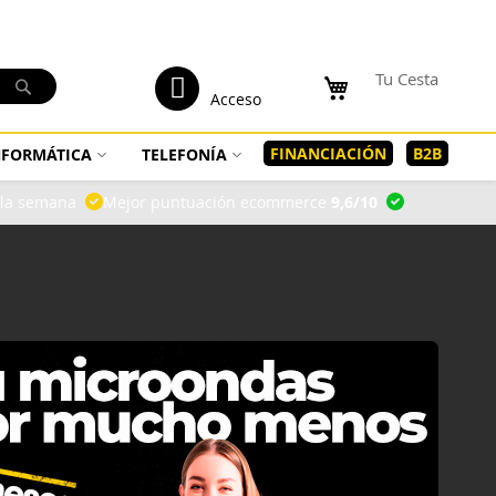
tenido
Mi Cuenta
Tu Cesta
Buscar
Acceso
FINANCIACIÓN
B2B
INFORMÁTICA
TELEFONÍA
a la semana
Mejor puntuación ecommerce
9,6/10