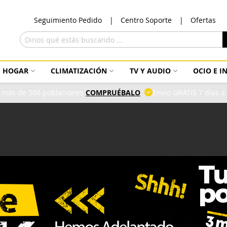
Ir
Seguimiento Pedido
Centro Soporte
Ofertas
al
con
Buscar
HOGAR
CLIMATIZACIÓN
TV Y AUDIO
OCIO E 
 más de 500 poblaciones
COMPRUÉBALO
Envío GRATIS 7 días 