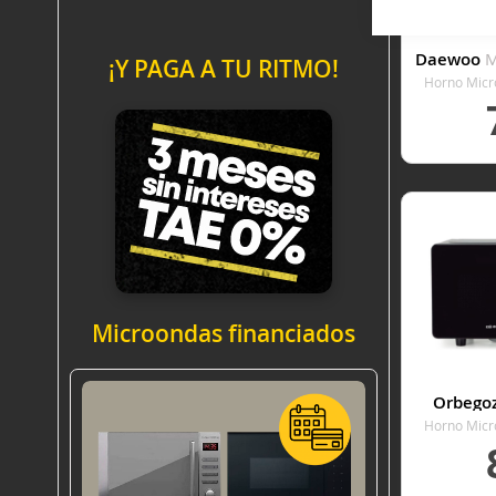
Daewoo
M
¡Y PAGA A TU RITMO!
Horno Micr
Li
VER
Microondas financiados
Orbego
Horno Micr
Li