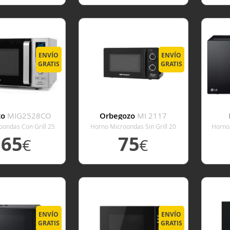
 DETALLE
VER DETALLE
V
ENVÍO
ENVÍO
GRATIS
GRATIS
zo
MIG2528CO
Orbegozo
MI 2117
oondas Con Grill 25
Horno Microondas Sin Grill 20
Horno 
itros Inox
Litros Negro
165
75
€
€
 DETALLE
VER DETALLE
V
ENVÍO
ENVÍO
GRATIS
GRATIS