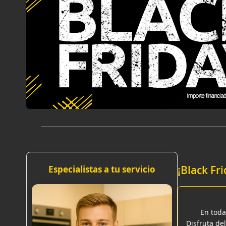
¡Black Fr
Especialistas a tu servicio
En toda
Disfruta del