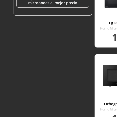
microondas al mejor precio
Lg
M
Horno Micr
Li
VER
Orbeg
Horno Micr
L