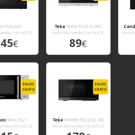
H7032JAS
Teka
MWE FS20 G WH
Can
oondas Con Grill 32
Horno Microondas Con Grill 20
Horno M
tros Negro
Litros Blanco
G
145
89
€
€
 DETALLE
VER DETALLE
V
ENVÍO
ENVÍO
GRATIS
GRATIS
ozo
MIG 2321
Teka
HMWE FS23 GC BK
oondas Con Grill 23
Horno Microondas Con Grill 23
itros Inox
Litros Negro