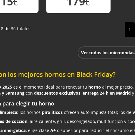
115
179
€
€
 DETALLE
VER DETALLE
Pági
18 de 36 totales
Act
1
Ver todos los microondas
on los mejores hornos en Black Friday?
y 2025
es el momento ideal para renovar tu
horno
al mejor precio.
a y Samsung
con
descuentos exclusivos
,
entrega 24 h en Madrid
y 
 para elegir tu horno
limpieza:
los hornos
pirolíticos
ofrecen autolimpieza total; los de
v
es de cocción:
aire caliente, grill, descongelado, multifunción y coc
ia energética:
elige clase
A+
o superior para reducir el consumo elé