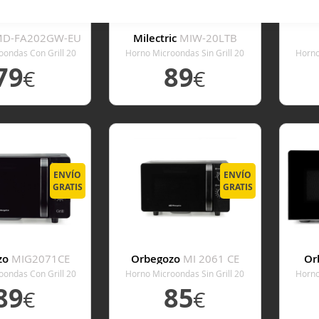
D-FA202GW-EU
Milectric
MIW-20LTB
M
oondas Con Grill 20
Horno Microondas Sin Grill 20
Horno
tros Blanco
Litros Blanco
79
89
€
€
 DETALLE
VER DETALLE
V
ENVÍO
ENVÍO
GRATIS
GRATIS
zo
MIG2071CE
Orbegozo
MI 2061 CE
Or
oondas Con Grill 20
Horno Microondas Sin Grill 20
Horno
tros Negro
Litros Negro
89
85
€
€