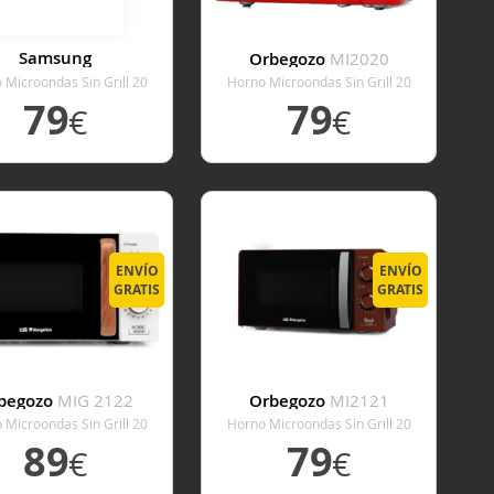
Samsung
Orbegozo
MI2020
S20A3010AL/EC
 Microondas Sin Grill 20
Horno Microondas Sin Grill 20
Litros Negro
Litros Rojo
79
79
€
€
ER DETALLE
VER DETALLE
ENVÍO
ENVÍO
GRATIS
GRATIS
begozo
MIG 2122
Orbegozo
MI2121
 Microondas Sin Grill 20
Horno Microondas Sin Grill 20
Litros Blanco
Litros Rojo
89
79
€
€