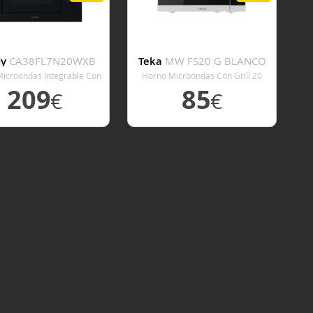
dy
CA38FL7N20WXB
Teka
MW FS20 G BLANCO
icroondas Integrable Con
Horno Microondas Con Grill 20
rill 20 Litros Negro
Litros Blanco
209
85
€
€
ER DETALLE
VER DETALLE