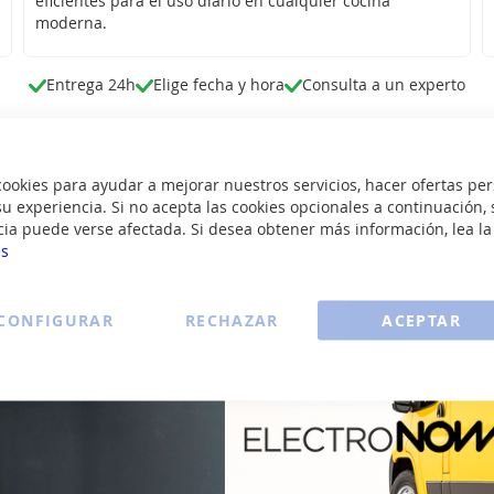
eficientes para el uso diario en cualquier cocina
moderna.
Entrega 24h
Elige fecha y hora
Consulta a un experto
Compra hoy, recíbelo mañ
okies para ayudar a mejorar nuestros servicios, hacer ofertas per
u experiencia. Si no acepta las cookies opcionales a continuación, 
cia puede verse afectada. Si desea obtener más información, lea l
es
CONFIGURAR
RECHAZAR
ACEPTAR