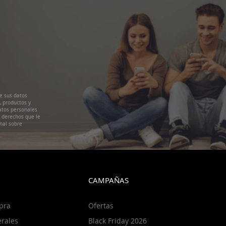
e sus datos
, productos y
atos personales
s derechos que le
nal sobre
CAMPAÑAS
pra
Ofertas
rales
Black Friday 2026