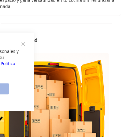
espacio y gana versatilidad en tu cocina sin renunciar a
nada.
ana en Madrid
Cerrar
sonales y
su
a
Política