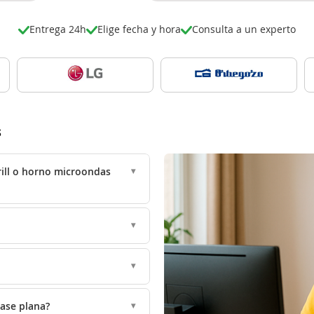
Entrega 24h
Elige fecha y hora
Consulta a un experto
s
grill o horno microondas
base plana?