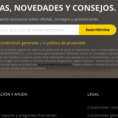
AS, NOVEDADES Y CONSEJOS.
ación exclusiva sobre ofertas, consejos y promociones.
Suscribirme
condiciones generales
y la
política de privacidad
la normativa vigente en materia de protección de datos le informamos que el responsable d
RONOW RETAIL S.L., y los utilizará para mantenerle informado acerca de novedades, noticias
dos con nosotros o nuestro sector. Este tratamiento está basado en su consentimiento. Los d
en ningún caso cedidos a terceros salvo por obligaciones legales expresas. Puede ejercer lo
cción de datos en la dirección
privacidad@electronow.es
. Puede consultar información adicio
s en este enlace www.electronow.es
CIÓN Y AYUDA
LEGAL
Condiciones com
 soporte y preguntas frecuentes
Condiciones gene