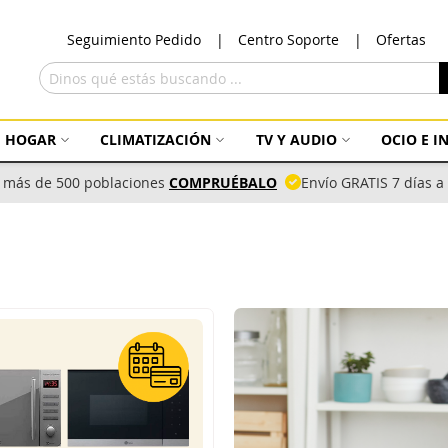
Ir
Seguimiento Pedido
Centro Soporte
Ofertas
al
con
Buscar
HOGAR
CLIMATIZACIÓN
TV Y AUDIO
OCIO E 
 más de 500 poblaciones
COMPRUÉBALO
Envío GRATIS 7 días 