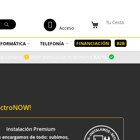
tenido
Mi Cuenta
Tu Cesta
Buscar
Acceso
FINANCIACIÓN
B2B
INFORMÁTICA
TELEFONÍA
a la semana
Mejor puntuación ecommerce
9,6/10
lectroNOW!
Instalación Premium
 encargamos de todo: subimos,