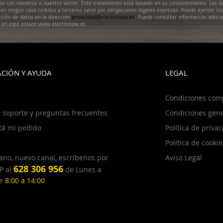
dos con nosotros o nuestro sector. Este tratamiento está basado en su consentimiento. Los d
en ningún caso cedidos a terceros salvo por obligaciones legales expresas. Puede ejercer lo
cción de datos en la dirección
privacidad@electronow.es
. Puede consultar información adicio
s en este enlace www.electronow.es
CIÓN Y AYUDA
LEGAL
Condiciones com
 soporte y preguntas frecuentes
Condiciones gene
tá mi pedido
Política de priva
Política de cookie
ano, nuevo canal, escríbenos por
Aviso Legal
628 306 956
P al
de Lunes a
de
8:00 a 14:00