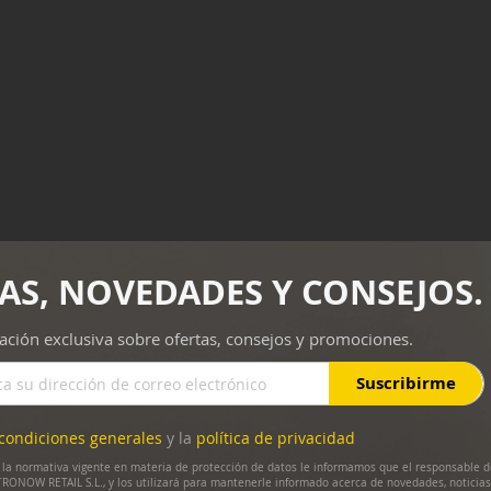
AS, NOVEDADES Y CONSEJOS.
ación exclusiva sobre ofertas, consejos y promociones.
Suscribirme
condiciones generales
y la
política de privacidad
la normativa vigente en materia de protección de datos le informamos que el responsable d
RONOW RETAIL S.L., y los utilizará para mantenerle informado acerca de novedades, noticias