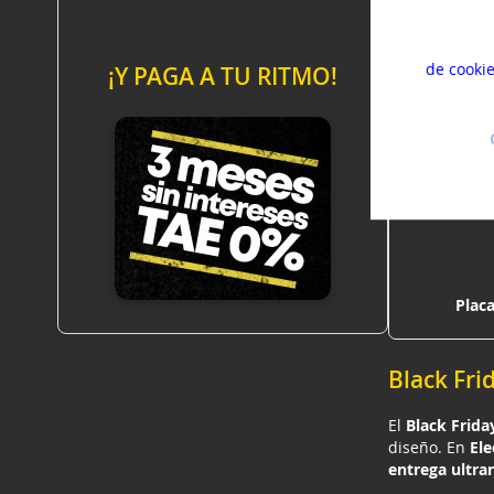
Usamos co
mejorar s
experien
de cooki
¡Y PAGA A TU RITMO!
Placa
Black Fri
El
Black Frida
diseño. En
El
entrega ultra