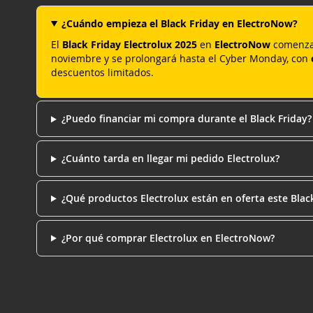
¿Cuándo empieza el Black Friday en ElectroNow?
El
Black Friday Electrolux 2025
en
ElectroNow
comenza
noviembre y se prolongará hasta el Cyber Monday, con
descuentos limitados.
¿Puedo financiar mi compra durante el Black Friday?
¿Cuánto tarda en llegar mi pedido Electrolux?
¿Qué productos Electrolux están en oferta este Blac
¿Por qué comprar Electrolux en ElectroNow?