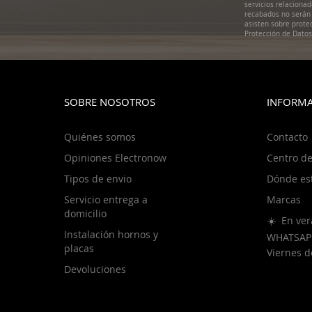
servicios relaciona
recabados no serán 
asisten sobre prote
Protección de Dato
SOBRE NOSOTROS
INFORMA
Quiénes somos
Contacto
Opiniones Electronow
Centro de
Tipos de envio
Dónde es
Servicio entrega a
Marcas
domicilio
☀️ En ver
Instalación hornos y
WHATSAP
placas
Viernes 
Devoluciones