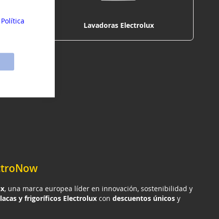
Cerrar
sonales y
su
a
Política
x
Lavadoras Electrolux
ectroNow
ux
, una marca europea líder en innovación, sostenibilidad y
lacas y frigoríficos Electrolux
con
descuentos únicos
y