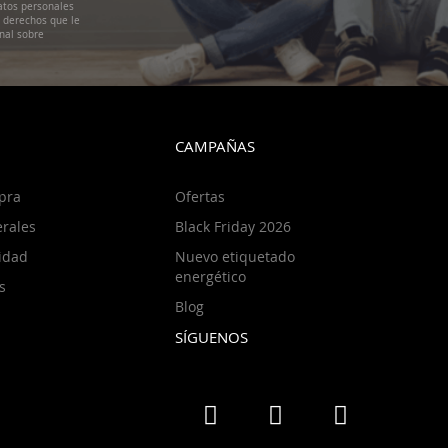
atos personales
s derechos que le
nal sobre
CAMPAÑAS
pra
Ofertas
rales
Black Friday 2026
cidad
Nuevo etiquetado
energético
s
Blog
SÍGUENOS