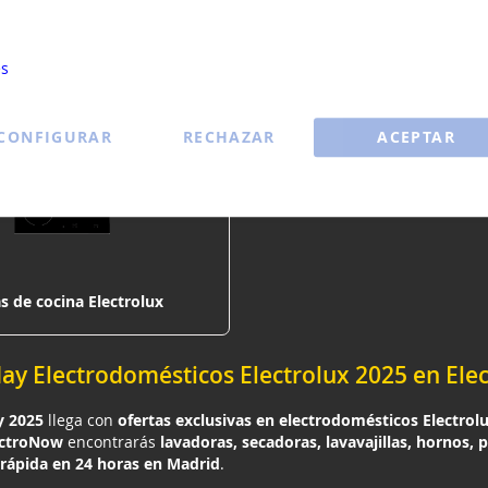
okies para ayudar a mejorar nuestros servicios, hacer ofertas per
u experiencia. Si no acepta las cookies opcionales a continuación, 
cia puede verse afectada. Si desea obtener más información, lea l
Hornos Electrolux
Lavavajillas Electrolu
es
CONFIGURAR
RECHAZAR
ACEPTAR
s de cocina Electrolux
day Electrodomésticos Electrolux 2025 en El
y 2025
llega con
ofertas exclusivas en electrodomésticos Electrol
ectroNow
encontrarás
lavadoras, secadoras, lavavajillas, hornos, p
rrápida en 24 horas en Madrid
.