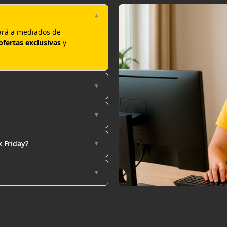
rá a mediados de
ofertas exclusivas
y
k Friday?