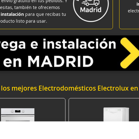
 envío gratuito en tus pedidos. Y
i
cesitas, también te ofrecemos
elect
 instalación
para que recibas tu
oducto listo para usar.
los mejores Electrodomésticos Electrolux en