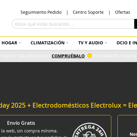
Ir
Seguimiento Pedido
Centro Soporte
Ofertas
al
con
Buscar
HOGAR
CLIMATIZACIÓN
TV Y AUDIO
OCIO E 
 más de 500 poblaciones
COMPRUÉBALO
Envío GRATIS 7 días 
iday 2025 + Electrodomésticos Electrolux = E
Envío Gratis
 la web, sin compra mínima.
Nos