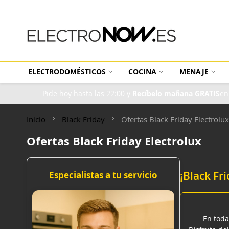
Las mejores ofertas en Electrodomésticos, con entrega inmediata.
ELECTRODOMÉSTICOS
COCINA
MENAJE
Pide hoy hasta las 22:00 y
Recíbelo mañana GRATIS
en
Inicio
Black Friday
Ofertas Black Friday Electrolux
Ofertas Black Friday Electrolux
¡Black Fr
Especialistas a tu servicio
En toda