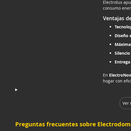
Electrolux ap
consumo energé
Ventajas d
Tecnolog
Diseño 
Máxima 
Silencio
Entrega
En
ElectroNo
hogar con efic
Ver 
Preguntas frecuentes sobre Electrodomé