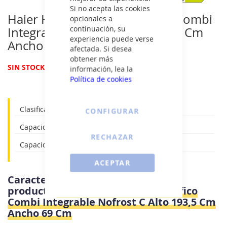
galería
Si no acepta las cookies
de
Haier HBW7719C - Frigorifico Combi
opcionales a
imágenes
continuación, su
Integrable Nofrost C Alto 193,5 Cm
experiencia puede verse
Ancho 69 Cm
afectada. Si desea
obtener más
(0 reviews)
SIN STOCK
información, lea la
Política de cookies
Clasificación energética: C
CONFIGURAR
Capacidad útil del refrigerador: 285 litros
RECHAZAR
Capacidad útil del congelador: 115 litros
ACEPTAR
Características e información del
producto
Haier HBW7719C - Frigorifico
Combi Integrable Nofrost C Alto 193,5 Cm
Ancho 69 Cm