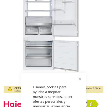
galería
de
imágenes
Cerrar
Saltar
Usamos cookies para
al
ayudar a mejorar
comienzo
nuestros servicios, hacer
de
ofertas personales y
la
mejorar su experiencia.