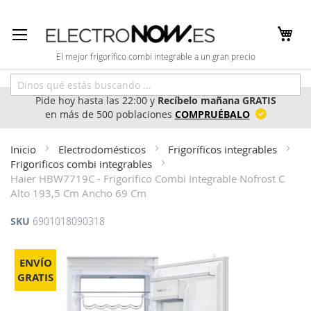
Ir
al
contenido
El mejor frigorífico combi integrable a un gran precio
Pide hoy hasta las 22:00 y
Recíbelo mañana GRATIS
en más de 500 poblaciones
COMPRUÉBALO
Inicio
Electrodomésticos
Frigoríficos integrables
Frigorificos combi integrables
Haier HBW7719C - Frigorifico Combi Integrable Nofrost C
Alto 193,5 Cm Ancho 69 Cm
SKU
6901018090318
Saltar
al
ENVÍO
final
GRATIS
de
la