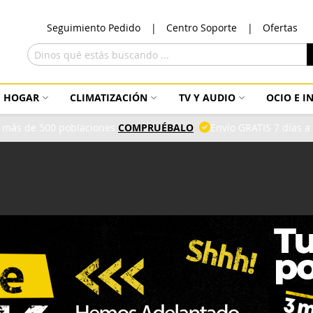
Ir
Seguimiento Pedido
Centro Soporte
Ofertas
al
con
Buscar
HOGAR
CLIMATIZACIÓN
TV Y AUDIO
OCIO E 
 más de 500 poblaciones
COMPRUÉBALO
Envío GRATIS 7 días 