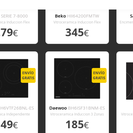
r
SERIE 7-8000
Beko
HII64200FMTW
S
ica Induccion Flex
Vitroceramica Induccion Flex
Encimer
cho 60 Cm
Ancho 60 Cm
279
345
€
€
 DETALLE
VER DETALLE
V
ENVÍO
ENVÍO
GRATIS
GRATIS
H6VTF26BNL-ES
Daewoo
BH6ISF31BNM-ES
mica Independiente
Vitroceramica Induccion 3 Zonas
Vitroc
Zonas Coccion Ancho
Coccion Ancho 60 Cm
C
149
185
€
€
60 Cm