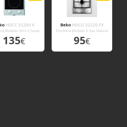
ko
HDCC 32200 X
Beko
HDCG 32220 FX
ra Modular Vitro 2 Zonas
Encimera Modular A Gas Natural
Coccion Ancho 30 Cm
2 Zonas De Coccion Ancho 30 Cm
135
95
€
€
ER DETALLE
VER DETALLE