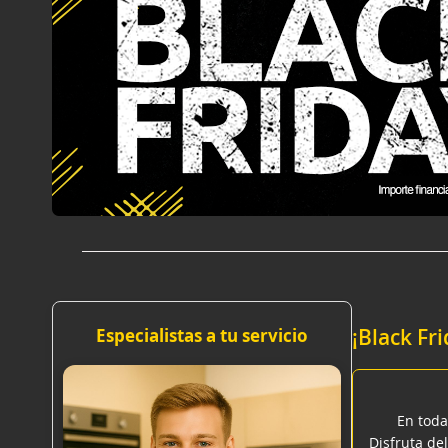
¡Black Fr
Especialistas a tu servicio
En toda
Disfruta del