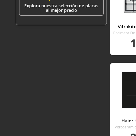
Explora nuestra selección de placas
al mejor precio
Vitroki
Encimera De 
An
VER
Haier
Vitrocerami
Coccio