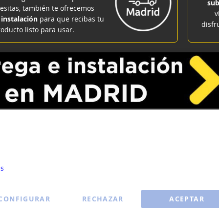
sub
cesitas, también te ofrecemos
v
 instalación
para que recibas tu
disfr
oducto listo para usar.
Placas
okies para ayudar a mejorar nuestros servicios, hacer ofertas per
u experiencia. Si no acepta las cookies opcionales a continuación, 
cia puede verse afectada. Si desea obtener más información, lea l
es
ENVÍO
ENVÍO
GRATIS
GRATIS
CONFIGURAR
RECHAZAR
ACEPTAR