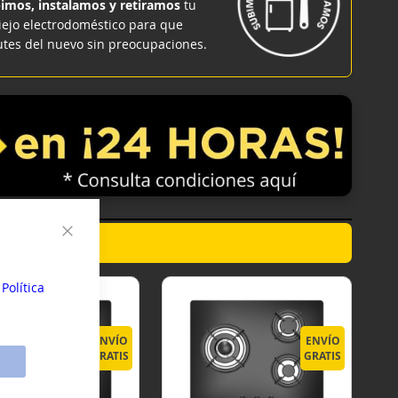
imos, instalamos y retiramos
tu
iejo electrodoméstico para que
utes del nuevo sin preocupaciones.
Cerrar
sonales y
su
a
Política
ENVÍO
ENVÍO
GRATIS
GRATIS