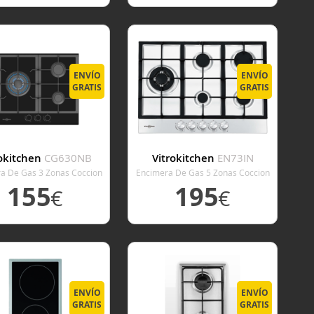
ER DETALLE
VER DETALLE
ENVÍO
ENVÍO
GRATIS
GRATIS
rokitchen
CG630NB
Vitrokitchen
EN73IN
a De Gas 3 Zonas Coccion
Encimera De Gas 5 Zonas Coccion
Ancho 60 Cm
Ancho 70 Cm inox
155
195
€
€
ER DETALLE
VER DETALLE
ENVÍO
ENVÍO
GRATIS
GRATIS