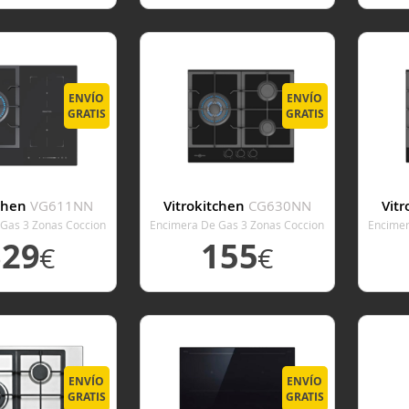
 DETALLE
VER DETALLE
V
ENVÍO
ENVÍO
GRATIS
GRATIS
tchen
VG611NN
Vitrokitchen
CG630NN
Vit
Gas 3 Zonas Coccion
Encimera De Gas 3 Zonas Coccion
Encimer
cho 60 Cm
Ancho 60 Cm
329
155
€
€
 DETALLE
VER DETALLE
V
ENVÍO
ENVÍO
GRATIS
GRATIS