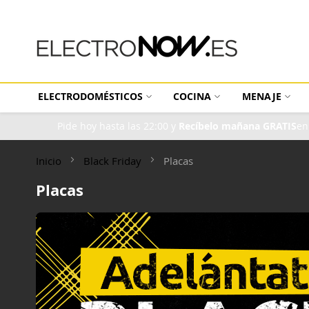
Las mejores ofertas en Electrodomésticos, con entrega inmediata.
ELECTRODOMÉSTICOS
COCINA
MENAJE
Pide hoy hasta las 22:00 y
Recíbelo mañana GRATIS
en
Inicio
Black Friday
Placas
Placas