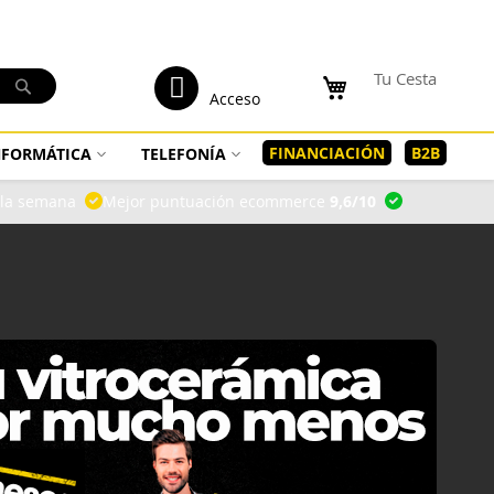
tenido
Mi Cuenta
Tu Cesta
Buscar
Acceso
FINANCIACIÓN
B2B
INFORMÁTICA
TELEFONÍA
a la semana
Mejor puntuación ecommerce
9,6/10