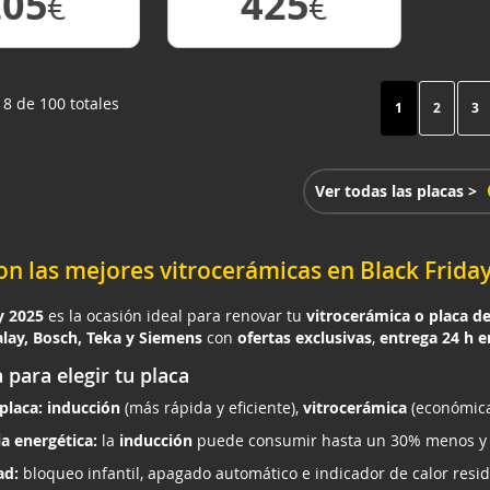
205
425
€
€
 DETALLE
VER DETALLE
Página
 18 de 100 totales
Actualmente e
Página
Pá
1
2
3
Ver todas las placas >
on las mejores vitrocerámicas en Black Frida
y 2025
es la ocasión ideal para renovar tu
vitrocerámica o placa d
alay, Bosch, Teka y Siemens
con
ofertas exclusivas
,
entrega 24 h 
 para elegir tu placa
placa:
inducción
(más rápida y eficiente),
vitrocerámica
(económica
ia energética:
la
inducción
puede consumir hasta un 30% menos y ca
ad:
bloqueo infantil, apagado automático e indicador de calor resid