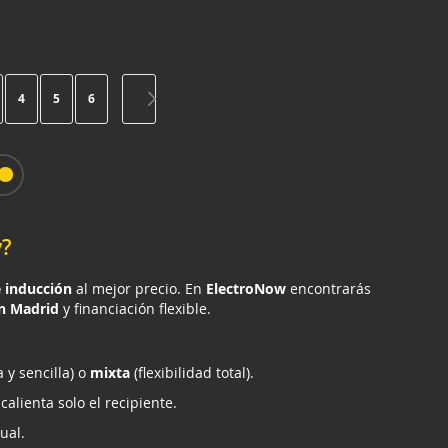
stás leyendo página
gina
Página
Página
Página
Página
Siguiente
4
5
6
y?
e inducción
al mejor precio. En
ElectroNow
encontrarás
en Madrid
y financiación flexible.
 y sencilla) o
mixta
(flexibilidad total).
lienta solo el recipiente.
ual.