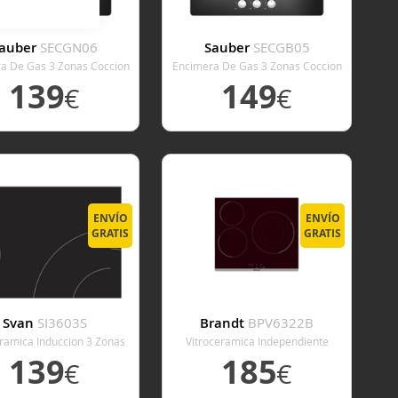
auber
SECGN06
Sauber
SECGB05
a De Gas 3 Zonas Coccion
Encimera De Gas 3 Zonas Coccion
Ancho 60 Cm
Ancho 60 Cm
139
149
€
€
ER DETALLE
VER DETALLE
ENVÍO
ENVÍO
GRATIS
GRATIS
Svan
SI3603S
Brandt
BPV6322B
eramica Induccion 3 Zonas
Vitroceramica Independiente
occion Ancho 59 Cm
Radiantes 3 Zonas Coccion Ancho
139
185
€
€
58 Cm