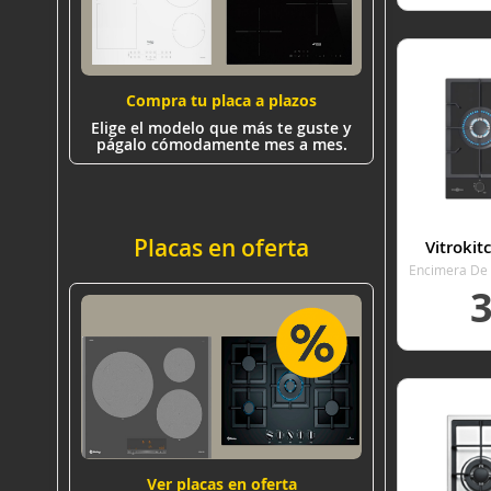
VER
Compra tu placa a plazos
Elige el modelo que más te guste y
págalo cómodamente mes a mes.
Placas en oferta
Vitroki
Encimera De 
An
VER
Ver placas en oferta