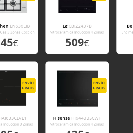
tchen
EN636LIB
Lg
CBIZ2437B
Be
Gas 3 Zonas Coccion
Vitroceramica Induccion 4 Zonas
Encime
cho 60 Cm
Coccion Ancho 59 Cm
De 
145
509
€
€
 DETALLE
VER DETALLE
V
ENVÍO
ENVÍO
GRATIS
GRATIS
HAI633CD/E1
Hisense
HI6443BSCWF
ca Induccion 3 Zonas
Vitroceramica Induccion 4 Zonas
n Ancho 60 Cm
Coccion Ancho 59,5 Cm