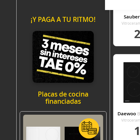
Saube
¡Y PAGA A TU RITMO!
Vitroceram
An
VER
Placas de cocina
financiadas
Daewoo
B
Vitrocera
Radiantes 3 