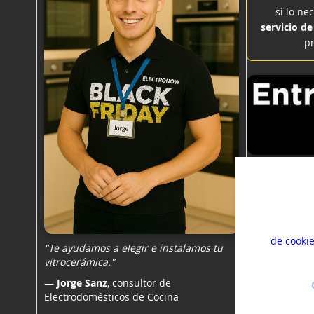
si lo ne
servicio de
pr
Usamos co
mejorar s
experien
de cooki
"Te ayudamos a elegir e
instalamos tu
vitrocerámica
."
—
Jorge Sanz
, consultor de
Electrodomésticos de Cocina