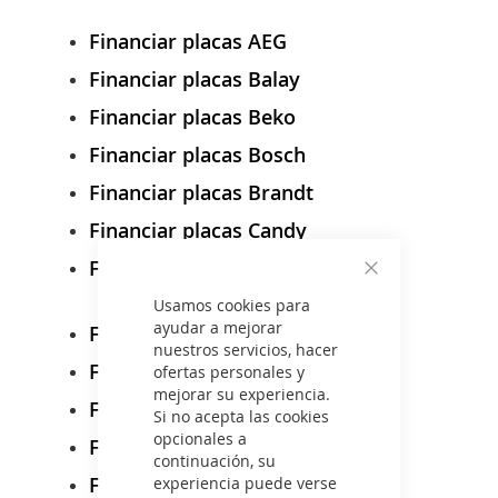
Financiar placas AEG
Financiar placas Balay
Financiar placas Beko
Financiar placas Bosch
Financiar placas Brandt
Financiar placas Candy
Financiar placas Cata
Cerrar
Usamos cookies para
ayudar a mejorar
Financiar placas Edesa
nuestros servicios, hacer
Financiar placas Electrolux
ofertas personales y
mejorar su experiencia.
Financiar placas Haier
Si no acepta las cookies
opcionales a
Financiar placas Hisense
continuación, su
Financiar placas LG
experiencia puede verse