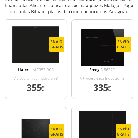
financiadas Alicante - placas de cocina a plazos Málaga - Pago
en cuotas Bilbao - placas de cocina financiadas Zaragoza.
ENVÍO
ENVÍO
GRATIS
GRATIS
Haier
HAIFB53IRCS
Smeg
SI5632D
Vitroceramica Induccion 3
Vitroceramica Induccion 3
Zonas Coccion Ancho 65 Cm
Zonas Coccion Ancho 60 Cm
355
335
€
€
VER DETALLE
VER DETALLE
ENVÍO
ENVÍO
GRATIS
GRATIS