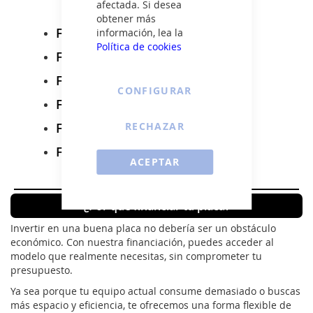
afectada. Si desea
obtener más
Financiar placas Sauber
información, lea la
Política de cookies
Financiar placas Smeg
Financiar placas Teka
CONFIGURAR
Financiar placas Vitrokitchen
Financiar placas Whirlpool
RECHAZAR
Financiar placas Zanussi
ACEPTAR
¿Por qué financiar tu placa?
Invertir en una buena placa no debería ser un obstáculo
económico. Con nuestra financiación, puedes acceder al
modelo que realmente necesitas, sin comprometer tu
presupuesto.
Ya sea porque tu equipo actual consume demasiado o buscas
más espacio y eficiencia, te ofrecemos una forma flexible de