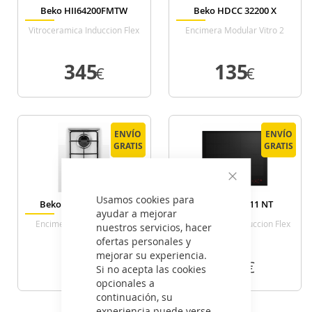
Beko HII64200FMTW
Beko HDCC 32200 X
Vitroceramica Induccion Flex
Encimera Modular Vitro 2
Ancho 60 Cm
Zonas De Coccion Ancho 30
Cm
345
135
€
€
VER DETALLE
VER DETALLE
ENVÍO
ENVÍO
ENVÍO
ENVÍO
GRATIS
GRATIS
GRATIS
GRATIS
Cerrar
Usamos cookies para
Beko HDCG 32220 FX
Beko HII 68811 NT
ayudar a mejorar
Encimera Modular A Gas
Vitroceramica Induccion Flex
nuestros servicios, hacer
Natural 2 Zonas De Coccion
Ancho 58 Cm
ofertas personales y
Ancho 30 Cm
mejorar su experiencia.
95
529
€
€
Si no acepta las cookies
opcionales a
continuación, su
VER DETALLE
VER DETALLE
experiencia puede verse