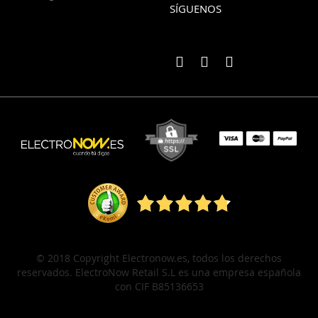
SÍGUENOS
© 2018 Copyright Electronow.es, todos los derechos
reservados. ElectroNow Retail S.L es una empresa española
con CIF B85136653