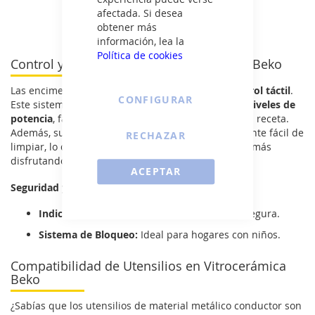
afectada. Si desea
Ver todas las placas de cocina >
obtener más
información, lea la
Política de cookies
Control y Facilidad con el Panel Táctil de Beko
Las encimeras Beko destacan por su
placa de control táctil
.
CONFIGURAR
Este sistema intuitivo permite seleccionar entre
9 niveles de
potencia
, facilitando una cocción precisa para cada receta.
Además, su
panel de mandos táctil
es increíblemente fácil de
RECHAZAR
limpiar, lo que significa menos tiempo limpiando y más
disfrutando de tus platos.
ACEPTAR
Seguridad y Eficiencia
Indicadores de Calor:
Para una cocina más segura.
Sistema de Bloqueo:
Ideal para hogares con niños.
Compatibilidad de Utensilios en Vitrocerámica
Beko
¿Sabías que los utensilios de material metálico conductor son