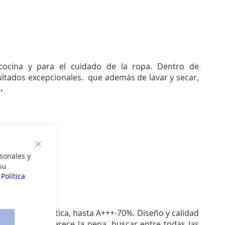
ocina y para el cuidado de la ropa. Dentro de
sultados excepcionales. que además de lavar y secar,
.
Cerrar
sonales y
su
a
Política
iciencia energética, hasta A+++-70%. Diseño y calidad
 a día, bien merece la pena, buscar entre todas las