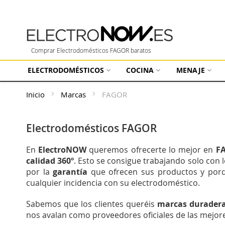
Comprar Electrodomésticos FAGOR baratos
ELECTRODOMÉSTICOS
COCINA
MENAJE
Inicio
Marcas
FAGOR
Electrodomésticos FAGOR
En
ElectroNOW
queremos ofrecerte lo mejor en
F
calidad 360º
. Esto se consigue trabajando solo con
por la
garantía
que ofrecen sus productos y porq
cualquier incidencia con su electrodoméstico.
Sabemos que los clientes queréis
marcas duraderas
nos avalan como proveedores oficiales de las mejo