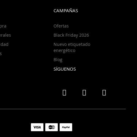
CAMPAÑAS
pra
Ofertas
rales
Black Friday 2026
cidad
Nuevo etiquetado
energético
s
Blog
SÍGUENOS