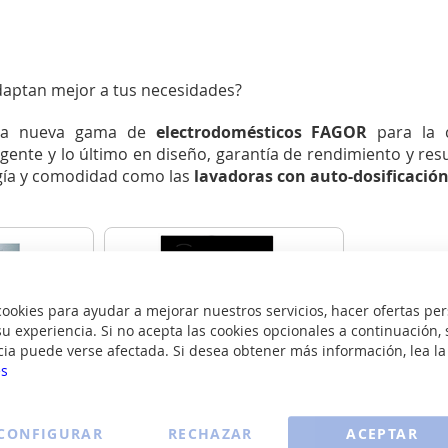
daptan mejor a tus necesidades?
r la nueva gama de
electrodomésticos FAGOR
para la c
gente y lo último en diseño, garantía de rendimiento y re
ogía y comodidad como las
l
avadoras con auto
-
dosificación
okies para ayudar a mejorar nuestros servicios, hacer ofertas per
u experiencia. Si no acepta las cookies opcionales a continuación, 
cia puede verse afectada. Si desea obtener más información, lea l
gor
Placas de cocina Fagor
es
 cada vez más cómodo, rápido, sencillo y eficaz. M
áxima ef
CONFIGURAR
RECHAZAR
ACEPTAR
a convertido en uno de los indispensables de nuestro día