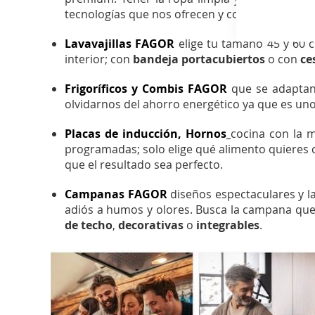
tecnologías que nos ofrecen y con las que cons
Lavavajillas FAGOR
elige tu tamaño 45 y 60 
interior; con
bandeja portacubiertos
o con
ce
Frigoríficos y Combis FAGOR
que se adaptan 
olvidarnos del ahorro energético ya que es un
Placas de inducción, Hornos
cocina con la 
programadas; solo elige qué alimento quieres 
que el resultado sea perfecto.
Campanas FAGOR
diseños espectaculares y l
adiós a humos y olores. Busca la campana que 
de techo
,
decorativas
o
integrables
.