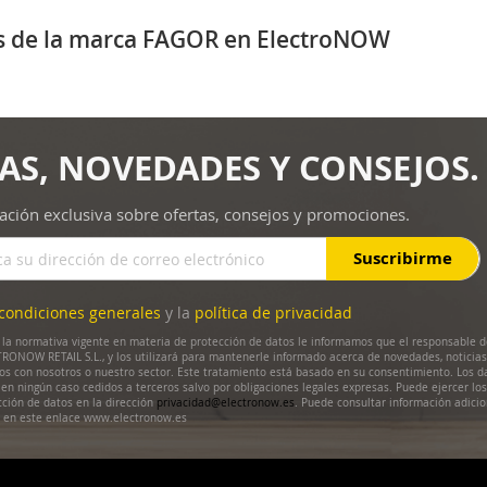
os de la marca FAGOR en ElectroNOW
AS, NOVEDADES Y CONSEJOS.
ación exclusiva sobre ofertas, consejos y promociones.
Suscribirme
condiciones generales
y la
política de privacidad
la normativa vigente en materia de protección de datos le informamos que el responsable d
RONOW RETAIL S.L., y los utilizará para mantenerle informado acerca de novedades, noticias
dos con nosotros o nuestro sector. Este tratamiento está basado en su consentimiento. Los d
en ningún caso cedidos a terceros salvo por obligaciones legales expresas. Puede ejercer lo
cción de datos en la dirección
privacidad@electronow.es
. Puede consultar información adicio
s en este enlace www.electronow.es