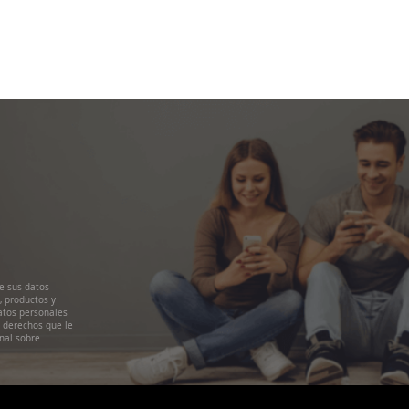
e sus datos
, productos y
atos personales
s derechos que le
nal sobre