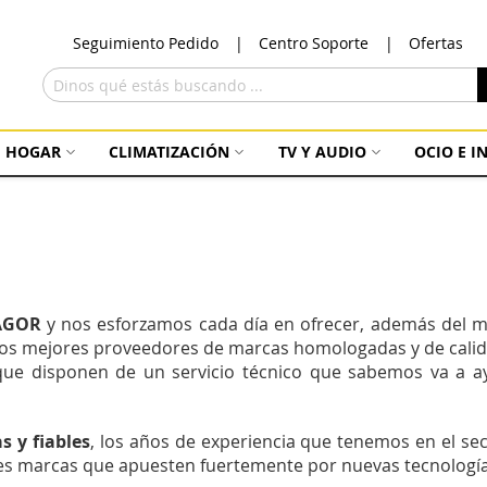
Ir
Seguimiento Pedido
Centro Soporte
Ofertas
al
con
Buscar
HOGAR
CLIMATIZACIÓN
TV Y AUDIO
OCIO E 
AGOR
y nos esforzamos cada día en ofrecer, además del me
 los mejores proveedores de marcas homologadas y de cali
ue disponen de un servicio técnico que sabemos va a a
 y fiables
, los años de experiencia que tenemos en el se
res marcas que apuesten fuertemente por nuevas tecnología