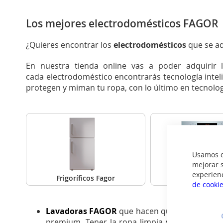
Los mejores electrodomésticos FAGOR
¿Quieres encontrar los
electrodomésticos
que se a
En nuestra tienda online vas a poder adquiri
cada electrodoméstico encontrarás tecnología inteli
protegen y miman tu ropa, con lo último en tecnol
Usamos co
mejorar s
experien
Frigoríficos Fagor
Hornos Fa
de cooki
Lavadoras FAGOR
que hacen que el lavado sea
premium. Tener la ropa limpia y perfecta se h