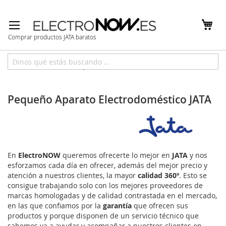
Ir
al
contenido
Comprar productos JATA baratos
Inicio
Marcas
JATA
Pequeño Aparato Electrodoméstico JATA
En
ElectroNOW
queremos ofrecerte lo mejor en
JATA
y nos
esforzamos cada día en ofrecer, además del mejor precio y
atención a nuestros clientes, la mayor
calidad 360º
. Esto se
consigue trabajando solo con los mejores proveedores de
marcas homologadas y de calidad contrastada en el mercado,
en las que confiamos por la
garantía
que ofrecen sus
productos y porque disponen de un servicio técnico que
sabemos va a ayudar y acompañar a nuestros clientes en