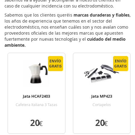
caso de cualquier incidencia con su electrodoméstico.
Sabemos que los clientes queréis
marcas duraderas y fiables
,
los años de experiencia que tenemos en el sector del
electrodoméstico, nos enseñan cuáles son y nos avalan como
proveedores oficiales de las mejores marcas que apuesten
fuertemente por nuevas tecnologías y el
cuidado del medio
ambiente.
ENVÍO
ENVÍO
GRATIS
GRATIS
Jata HCAF2403
Jata MP423
Cafetera Italiana 3 Tazas
Cortapelos
Induccion
20
20
€
€