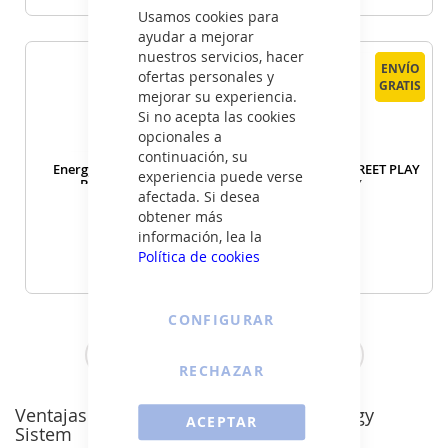
Cerrar
Usamos cookies para
VER DETALLE
VER DETALLE
ayudar a mejorar
nuestros servicios, hacer
ENVÍO
ENVÍO
ENVÍO
ENVÍO
ofertas personales y
GRATIS
GRATIS
GRATIS
GRATIS
mejorar su experiencia.
Si no acepta las cookies
opcionales a
continuación, su
Energy Sistem SOUND
Energy Sistem STREET PLAY
experiencia puede verse
BLISS CLOUD
CHERRY
afectada. Si desea
Altavoz
Altavoz
obtener más
información, lea la
43
19
€
€
Política de cookies
VER DETALLE
VER DETALLE
CONFIGURAR
Ver todos los altavoces portátiles >
RECHAZAR
Ventajas de los altavoces portátiles Energy
ACEPTAR
Sistem