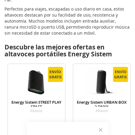
Perfectos para viajes, escapadas o uso diario en casa, estos
altavoces destacan por su facilidad de uso, resistencia y
autonomía. Muchos modelos incluyen entrada auxiliar,
ranura microSD o puerto USB, permitiendo reproducir música
sin necesidad de estar conectado a un móvil.
Descubre las mejores ofertas en
altavoces portátiles Energy Sistem
ENVÍO
ENVÍO
ENVÍO
ENVÍO
GRATIS
GRATIS
GRATIS
GRATIS
Energy Sistem STREET PLAY
Energy Sistem URBAN BOX
SPACE
2 ONYX
Altavoz
Altavoz
19
25
€
€