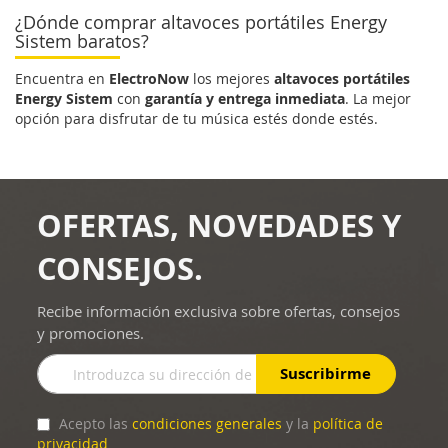
¿Dónde comprar altavoces portátiles Energy
Sistem baratos?
Encuentra en
ElectroNow
los mejores
altavoces portátiles
Energy Sistem
con
garantía y entrega inmediata
. La mejor
opción para disfrutar de tu música estés donde estés.
OFERTAS, NOVEDADES Y
CONSEJOS.
Recibe información exclusiva sobre ofertas, consejos
y promociones.
Inscríbase
Suscribirme
a
nuestro
boletín
Acepto las
condiciones generales
y la
política de
de
privacidad