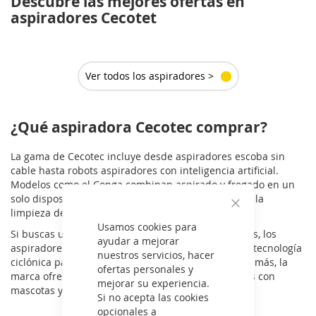
Descubre las mejores ofertas en
aspiradores Cecotet
Ver todos los aspiradores >
¿Qué aspiradora Cecotec comprar?
La gama de Cecotec incluye desde aspiradores escoba sin
cable hasta robots aspiradores con inteligencia artificial.
Modelos como el Conga combinan aspirado y fregado en un
solo dispositivo, lo que optimiza el tiempo y mejora la
limpieza del hogar.
Cerrar
Usamos cookies para
Si buscas una solución potente y sin complicaciones, los
ayudar a mejorar
aspiradores de trineo sin bolsa de Cecotec utilizan tecnología
nuestros servicios, hacer
ciclónica para una mayor eficiencia de succión. Además, la
ofertas personales y
marca ofrece opciones especializadas para hogares con
mejorar su experiencia.
mascotas y superficies difíciles.
Si no acepta las cookies
opcionales a