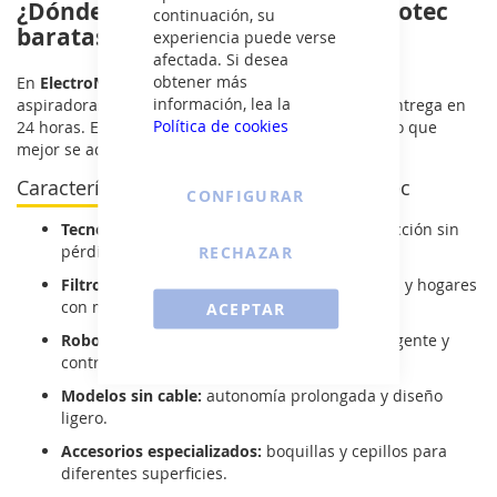
¿Dónde comprar aspiradoras Cecotec
continuación, su
baratas?
experiencia puede verse
afectada. Si desea
obtener más
En
ElectroNow
encontrarás las mejores ofertas en
información, lea la
aspiradoras Cecotec con descuentos exclusivos y entrega en
Política de cookies
24 horas. Explora nuestro catálogo y elige el modelo que
mejor se adapte a tus necesidades.
Características de los aspiradores Cecotec
CONFIGURAR
Tecnología ciclónica:
máxima potencia de succión sin
pérdida de rendimiento.
RECHAZAR
Filtros HEPA:
ideales para personas alérgicas y hogares
con mascotas.
ACEPTAR
Robots aspiradores Conga:
con mapeo inteligente y
control por app.
Modelos sin cable:
autonomía prolongada y diseño
ligero.
Accesorios especializados:
boquillas y cepillos para
diferentes superficies.