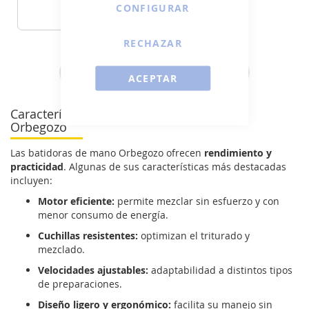
43
€
CONFIGURAR
VER DETALLE
RECHAZAR
Ver todas las batidoras de mano >
ACEPTAR
Características de las batidoras de mano
Orbegozo
Las batidoras de mano Orbegozo ofrecen
rendimiento y
practicidad
. Algunas de sus características más destacadas
incluyen:
Motor eficiente:
permite mezclar sin esfuerzo y con
menor consumo de energía.
Cuchillas resistentes:
optimizan el triturado y
mezclado.
Velocidades ajustables:
adaptabilidad a distintos tipos
de preparaciones.
Diseño ligero y ergonómico:
facilita su manejo sin