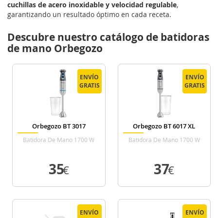
cuchillas de acero inoxidable y velocidad regulable
,
garantizando un resultado óptimo en cada receta.
Descubre nuestro catálogo de batidoras
de mano Orbegozo
ENVÍO
ENVÍO
ENVÍO
ENVÍO
GRATIS
GRATIS
GRATIS
GRATIS
Orbegozo BT 3017
Orbegozo BT 6017 XL
Batidora De Mano 1700 W
Batidora De Mano 1700 W
35
37
€
€
VER DETALLE
VER DETALLE
ENVÍO
ENVÍO
ENVÍO
ENVÍO