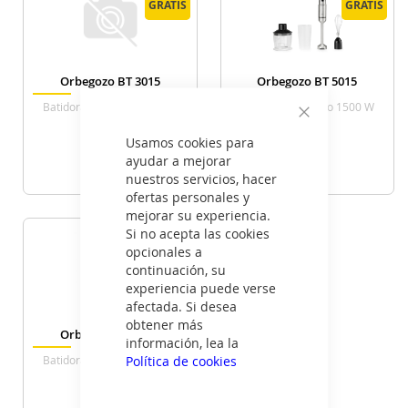
GRATIS
GRATIS
GRATIS
GRATIS
Orbegozo BT 3015
Orbegozo BT 5015
Batidora De Mano 1500 W
Batidora De Mano 1500 W
Cerrar
Usamos cookies para
28
35
€
€
ayudar a mejorar
nuestros servicios, hacer
ofertas personales y
VER DETALLE
VER DETALLE
mejorar su experiencia.
Si no acepta las cookies
ENVÍO
ENVÍO
opcionales a
GRATIS
GRATIS
continuación, su
experiencia puede verse
afectada. Si desea
obtener más
Orbegozo BT 5017
información, lea la
Política de cookies
Batidora De Mano 1700 W