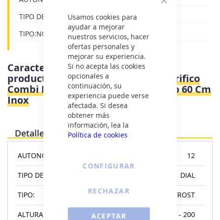
Cerrar
TIPO DE CONTROL:DIAL
Usamos cookies para
ayudar a mejorar
TIPO:NO FROST
nuestros servicios, hacer
ofertas personales y
mejorar su experiencia.
Características e información del
Si no acepta las cookies
opcionales a
producto
Bosch KGN36NLEA - Frigorifico
continuación, su
Combi Nofrost E Alto 186 Cm Ancho 60 Cm
experiencia puede verse
Inox
afectada. Si desea
obtener más
información, lea la
Detalles
Política de cookies
AUTONOMA:
12
CONFIGURAR
TIPO DE CONTROL:
DIAL
RECHAZAR
TIPO:
NO FROST
ALTURA:
180 - 200
ACEPTAR