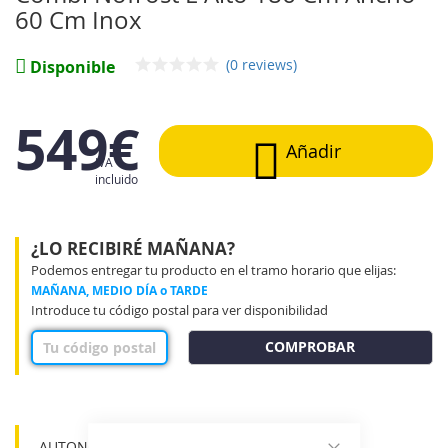
galería
60 Cm Inox
de
imágenes
(0 reviews)
Disponible
549€
Añadir
IVA
incluido
¿LO RECIBIRÉ MAÑANA?
Podemos entregar tu producto en el tramo horario que elijas:
MAÑANA, MEDIO DÍA o TARDE
Introduce tu código postal para ver disponibilidad
COMPROBAR
AUTONOMA:12