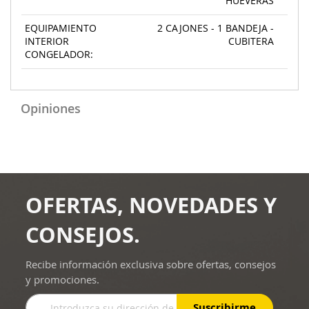
HUEVERAS
EQUIPAMIENTO
2 CAJONES - 1 BANDEJA -
INTERIOR
CUBITERA
CONGELADOR:
Opiniones
OFERTAS, NOVEDADES Y
CONSEJOS.
Recibe información exclusiva sobre ofertas, consejos
y promociones.
Inscríbase
Suscribirme