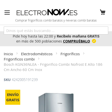
Ir
al
contenido
Comprar frigoríficos combi baratos y neveras combi baratas
Pide hoy hasta las 22:00 y
Recíbelo mañana GRATIS
en más de 500 poblaciones
COMPRUÉBALO
Inicio
Electrodomésticos
Frigoríficos
Frigorificos combi
Bosch KGN36NLEA - Frigorifico Combi Nofrost E Alto 186
Cm Ancho 60 Cm Inox
SKU
4242005191239
Saltar
al
ENVÍO
final
GRATIS
de
la