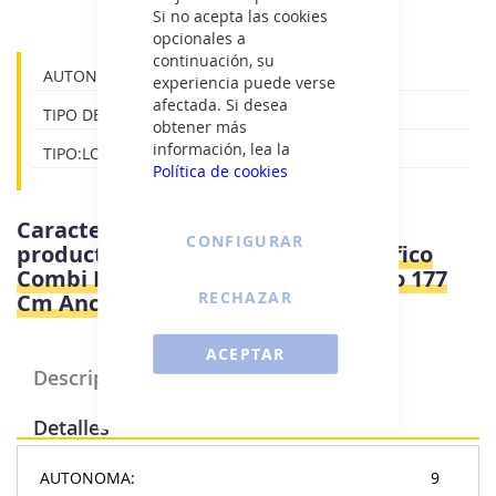
Si no acepta las cookies
opcionales a
continuación, su
AUTONOMA:9
experiencia puede verse
afectada. Si desea
TIPO DE CONTROL:BOTONES
obtener más
información, lea la
TIPO:LOW FROST,PUERTA DESLIZANTE
Política de cookies
Características e información del
CONFIGURAR
producto
Bosch KIV86VSE0 - Frigorifico
Combi Integrable Sin Nofrost E Alto 177
RECHAZAR
Cm Ancho 54 Cm
ACEPTAR
Descripción Producto
Detalles
AUTONOMA:
9