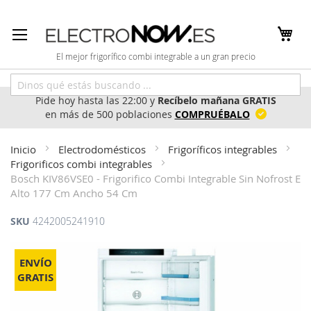
Ir
al
contenido
El mejor frigorífico combi integrable a un gran precio
Pide hoy hasta las 22:00 y
Recíbelo mañana GRATIS
en más de 500 poblaciones
COMPRUÉBALO
Inicio
Electrodomésticos
Frigoríficos integrables
Frigorificos combi integrables
Bosch KIV86VSE0 - Frigorifico Combi Integrable Sin Nofrost E
Alto 177 Cm Ancho 54 Cm
SKU
4242005241910
Saltar
al
ENVÍO
final
GRATIS
de
la