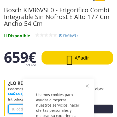
galería
de
Bosch KIV86VSE0 - Frigorifico Combi
imágenes
Integrable Sin Nofrost E Alto 177 Cm
Ancho 54 Cm
(0 reviews)
Disponible
659€
Añadir
IVA
incluido
¿LO RECIBIRÉ MAÑANA?
Podemos entregar tu producto en el tramo horario que elijas:
Cerrar
MAÑANA, MEDIO DÍA o TARDE
Usamos cookies para
Introduce tu código postal para ver disponibilidad
ayudar a mejorar
nuestros servicios, hacer
COMPROBAR
ofertas personales y
mejorar su experiencia.