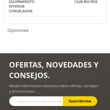
EQUIPAMIENTO
CAJN BIG BOX
INTERIOR
CONGELADOR:
Opiniones
OFERTAS, NOVEDADES Y
CONSEJOS.
Recibe información exclusiva sobre ofertas, consejos
y promociones.
Inscríbase
Suscribirme
a
nuestro