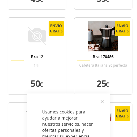
VER DETALLE
VER DETALLE
ENVÍO
ENVÍO
ENVÍO
ENVÍO
GRATIS
GRATIS
GRATIS
GRATIS
Bra 12
Bra 170486
14T
Cafetera Italiana 9t perfecta
black
50
25
€
€
VER DETALLE
VER DETALLE
Cerrar
ENVÍO
ENVÍO
ENVÍO
ENVÍO
Usamos cookies para
GRATIS
GRATIS
GRATIS
GRATIS
ayudar a mejorar
nuestros servicios, hacer
ofertas personales y
mejorar su experiencia.