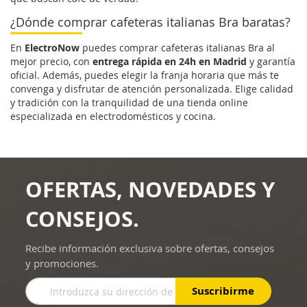
¿Dónde comprar cafeteras italianas Bra baratas?
En
ElectroNow
puedes comprar cafeteras italianas Bra al
mejor precio, con
entrega rápida en 24h en Madrid
y garantía
oficial. Además, puedes elegir la franja horaria que más te
convenga y disfrutar de atención personalizada. Elige calidad
y tradición con la tranquilidad de una tienda online
especializada en electrodomésticos y cocina.
OFERTAS, NOVEDADES Y
CONSEJOS.
Recibe información exclusiva sobre ofertas, consejos
y promociones.
Inscríbase
Suscribirme
a