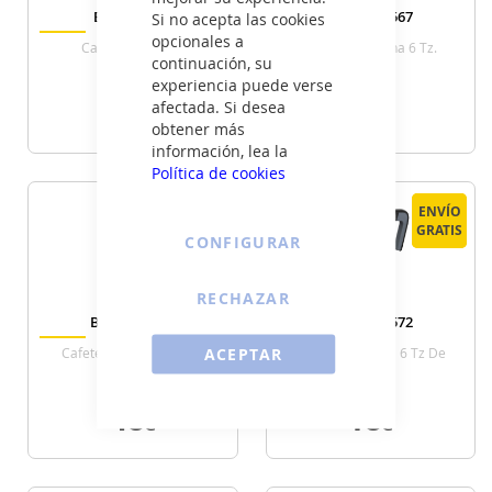
Bra BALI 6T
Bra A170567
Si no acepta las cookies
opcionales a
Cafetera Italiana
Cafetera Italiana 6 Tz.
continuación, su
Elegance Red
experiencia puede verse
37
44
afectada. Si desea
€
€
obtener más
información, lea la
VER DETALLE
VER DETALLE
Política de cookies
ENVÍO
ENVÍO
ENVÍO
ENVÍO
GRATIS
GRATIS
GRATIS
GRATIS
CONFIGURAR
RECHAZAR
Bra A170568
Bra A170572
ACEPTAR
Cafetera Italiana 10 Tz.
Cafetera Italiana 6 Tz De
Elegance Red
Luxe2
48
18
€
€
VER DETALLE
VER DETALLE