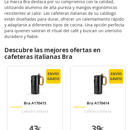
La marca Bra destaca por su compromiso con la calidad,
utilizando aluminio de alta pureza y mangos ergonómicos
resistentes al calor. Las cafeteras italianas de su catálogo
están diseñadas para durar, ofrecer un calentamiento rápido
y adaptarse a diferentes tipos de cocina. Una opción perfecta
para quienes valoran el ritual del café y buscan un utensilio
duradero y fiable.
Descubre las mejores ofertas en
cafeteras italianas Bra
ENVÍO
ENVÍO
ENVÍO
ENVÍO
GRATIS
GRATIS
GRATIS
GRATIS
Bra A170415
Bra A170414
Cafetera Italiana
Cafetera Italiana
43
39
€
€