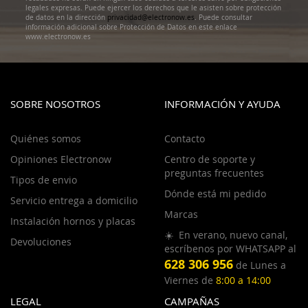
legales expresas. Puede ejercer los derechos que le asisten sobre protección
de datos en la dirección
privacidad@electronow.es
. Puede consultar
información adicional sobre Protección de Datos en este enlace
www.electronow.es
SOBRE NOSOTROS
INFORMACIÓN Y AYUDA
Quiénes somos
Contacto
Opiniones Electronow
Centro de soporte y
preguntas frecuentes
Tipos de envio
Dónde está mi pedido
Servicio entrega a domicilio
Marcas
Instalación hornos y placas
☀️ En verano, nuevo canal,
Devoluciones
escríbenos por WHATSAPP al
628 306 956
de Lunes a
Viernes de
8:00 a 14:00
LEGAL
CAMPAÑAS