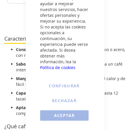
ayudar a mejorar
VER DETALLE
nuestros servicios, hacer
ofertas personales y
Ver todas las cafeteras italianas >
mejorar su experiencia.
Si no acepta las cookies
opcionales a
Características de la cafetera italiana Ibili
continuación, su
experiencia puede verse
Construcción resistente:
fabricada en aluminio o acero,
afectada. Si desea
con materiales duraderos y seguros.
obtener más
información, lea la
Sabor tradicional:
preparación tipo moka para un café
Política de cookies
intenso, con cuerpo y aroma.
Mangos ergonómicos:
cómodos, aislantes del calor y de
fácil manejo.
CONFIGURAR
Capacidades variadas:
disponibles desde 3 hasta 12
tazas, para adaptarse a cada hogar.
RECHAZAR
Aptas para diversas cocinas:
según modelo,
compatibles con gas, vitro o eléctricas.
ACEPTAR
¿Qué cafetera italiana Ibili elegir?