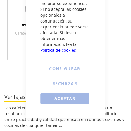
GRATIS
GRATIS
mejorar su experiencia.
Si no acepta las cookies
opcionales a
continuación, su
Braun KF1500BK
experiencia puede verse
afectada. Si desea
Cafetera Goteo 10 Tazas
obtener más
información, lea la
49
€
Política de cookies
VER DETALLE
CONFIGURAR
Ver todas las cafeteras >
RECHAZAR
Ventajas de las cafeteras Braun
ACEPTAR
Las cafeteras Braun son fáciles de manejar, ofrecen un
resultado constante y ocupan poco espacio. Un equilibrio
entre practicidad y calidad que encaja en rutinas exigentes y
cocinas de cualquier tamaño.