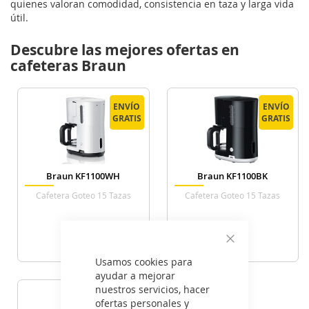
quienes valoran comodidad, consistencia en taza y larga vida
útil.
Descubre las mejores ofertas en
cafeteras Braun
ENVÍO
ENVÍO
ENVÍO
ENVÍO
GRATIS
GRATIS
GRATIS
GRATIS
Braun KF1100WH
Braun KF1100BK
Cafetera Goteo 15 Tazas
Cafetera Goteo 15 Tazas
47
47
€
€
Cerrar
Usamos cookies para
VER DETALLE
VER DETALLE
ayudar a mejorar
nuestros servicios, hacer
ENVÍO
ENVÍO
ofertas personales y