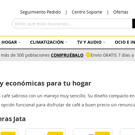
Ir
Seguimiento Pedido
Centro Soporte
Ofertas
al
con
Buscar
HOGAR
CLIMATIZACIÓN
TV Y AUDIO
OCIO E 
 más de 500 poblaciones
COMPRUÉBALO
Envío GRATIS 7 días 
s y económicas para tu hogar
fé sabroso con un manejo muy sencillo. Su diseño compacto encaja 
a opción funcional para disfrutar de café a buen precio sin renunci
eras Jata