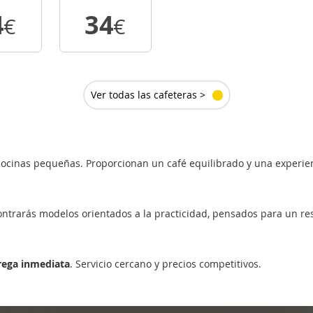
4
34
€
€
R
VER
LLE
DETALLE
Ver todas las cafeteras >
cocinas pequeñas. Proporcionan un café equilibrado y una experie
contrarás modelos orientados a la practicidad, pensados para un r
rega inmediata
. Servicio cercano y precios competitivos.