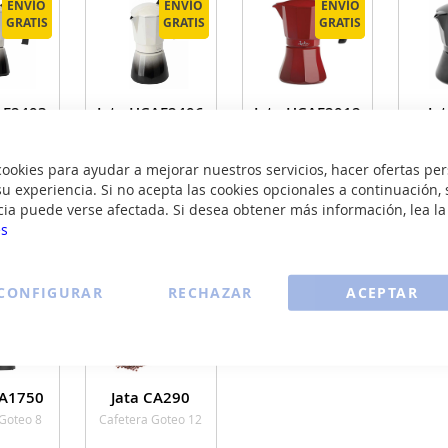
ENVÍO
ENVÍO
ENVÍO
ENVÍO
ENVÍO
ENVÍO
GRATIS
GRATIS
GRATIS
GRATIS
GRATIS
GRATIS
AF2403
Jata HCAF2406
Jata HCAF2012
Ja
taliana 3
Cafetera Italiana
Cafetera Italiana
Cafet
duccion
Full 
okies para ayudar a mejorar nuestros servicios, hacer ofertas per
0
22
32
u experiencia. Si no acepta las cookies opcionales a continuación, 
€
€
€
cia puede verse afectada. Si desea obtener más información, lea l
es
R
VER
VER
LLE
DETALLE
DETALLE
DE
ENVÍO
ENVÍO
ENVÍO
ENVÍO
CONFIGURAR
RECHAZAR
ACEPTAR
GRATIS
GRATIS
GRATIS
GRATIS
CA1750
Jata CA290
Goteo 8
Cafetera Goteo 12
as
Tazas