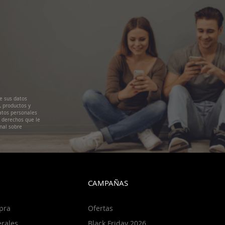
e sus datos
, productos y
atos personales
s derechos que le
nal sobre
CAMPAÑAS
pra
Ofertas
rales
Black Friday 2026