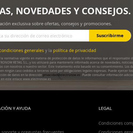
AS, NOVEDADES Y CONSEJOS.
ación exclusiva sobre ofertas, consejos y promociones.
Suscribirme
condiciones generales
y la
política de privacidad
la normativa vigente en materia de protección de datos le informamos que el responsable d
RONOW RETAIL S.L., y los utilizará para mantenerle informado acerca de novedades, noticias
dos con nosotros o nuestro sector. Este tratamiento está basado en su consentimiento. Los d
en ningún caso cedidos a terceros salvo por obligaciones legales expresas. Puede ejercer lo
cción de datos en la dirección
privacidad@electronow.es
. Puede consultar información adicio
s en este enlace www.electronow.es
CIÓN Y AYUDA
LEGAL
Condiciones com
 soporte y preguntas frecuentes
Condiciones gene