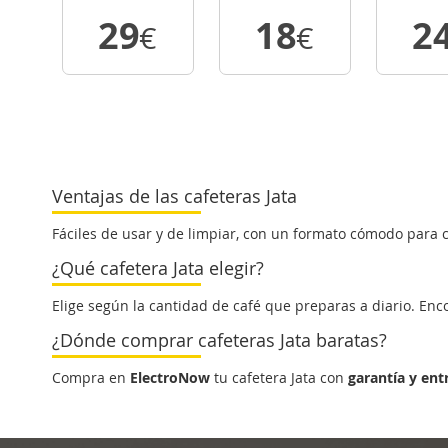
29
18
2
€
€
VER
VER
VE
DETALLE
DETALLE
DETA
Ventajas de las cafeteras Jata
Fáciles de usar y de limpiar, con un formato cómodo para 
¿Qué cafetera Jata elegir?
Elige según la cantidad de café que preparas a diario. En
¿Dónde comprar cafeteras Jata baratas?
Compra en
ElectroNow
tu cafetera Jata con
garantía y ent