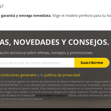
s?
n
garantía y entrega inmediata
. Elige el modelo perfecto para tu ho
AS, NOVEDADES Y CONSEJOS.
ación exclusiva sobre ofertas, consejos y promociones.
Suscribirme
condiciones generales
y la
política de privacidad
la normativa vigente en materia de protección de datos le informamos que el responsable d
RONOW RETAIL S.L., y los utilizará para mantenerle informado acerca de novedades, noticias
dos con nosotros o nuestro sector. Este tratamiento está basado en su consentimiento. Los d
en ningún caso cedidos a terceros salvo por obligaciones legales expresas. Puede ejercer lo
cción de datos en la dirección
privacidad@electronow.es
. Puede consultar información adicio
s en este enlace www.electronow.es