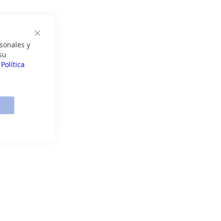
Cerrar
sonales y
su
a
Política