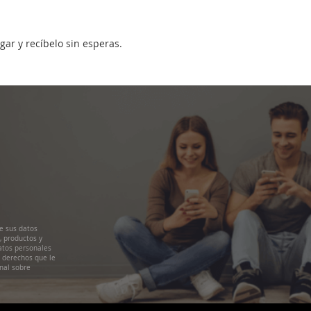
gar y recíbelo sin esperas.
e sus datos
, productos y
atos personales
s derechos que le
nal sobre