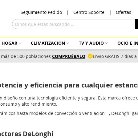
Ir
Seguimiento Pedido
Centro Soporte
Ofertas
al
con
Buscar
HOGAR
CLIMATIZACIÓN
TV Y AUDIO
OCIO E 
 más de 500 poblaciones
COMPRUÉBALO
Envío GRATIS 7 días 
tencia y eficiencia para cualquier estanc
en diseño con una tecnología eficiente y segura. Esta marca ofrece
consumo y alto rendimiento.
rámicos hasta modelos de convección o ventilación—, DeLonghi gara
factores DeLonghi