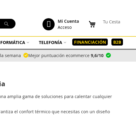
tenido
Mi Cuenta
Tu Cesta
Buscar
Acceso
FINANCIACIÓN
B2B
INFORMÁTICA
TELEFONÍA
a la semana
Mejor puntuación ecommerce
9,6/10
ia
 una amplia gama de soluciones para calentar cualquier
ntiza el confort térmico que necesitas con un diseño