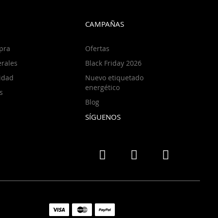
CAMPAÑAS
pra
Ofertas
rales
Black Friday 2026
cidad
Nuevo etiquetado
energético
s
Blog
SÍGUENOS