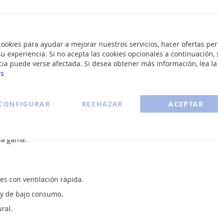
Ver todos los calefactores >
okies para ayudar a mejorar nuestros servicios, hacer ofertas per
u experiencia. Si no acepta las cookies opcionales a continuación, 
cia puede verse afectada. Si desea obtener más información, lea l
es
a gama.
en pocos minutos.
CONFIGURAR
RECHAZAR
ACEPTAR
eles de potencia.
tamiento y caídas.
 la gama.
s con ventilación rápida.
 y de bajo consumo.
ral.