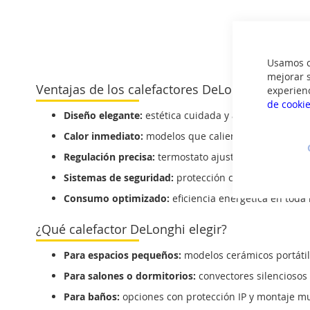
Usamos co
mejorar s
Ventajas de los calefactores DeLonghi
experien
de cooki
Diseño elegante:
estética cuidada y acabados de alt
Calor inmediato:
modelos que calientan la estancia 
Regulación precisa:
termostato ajustable y varios niv
Sistemas de seguridad:
protección contra sobrecalen
Consumo optimizado:
eficiencia energética en toda
¿Qué calefactor DeLonghi elegir?
Para espacios pequeños:
modelos cerámicos portátile
Para salones o dormitorios:
convectores silenciosos
Para baños:
opciones con protección IP y montaje mu