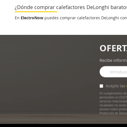
¿Dónde comprar calefactores DeLonghi barato
En
ElectroNow
puedes comprar calefactores DeLonghi co
OFERT
Recibe inform
Inscríbase
a
nuestro
boletín
Acepto las
de
En cumplimiento de 
noticias:
personales es ELECT
servicios relaciona
recabados no serán 
asisten sobre prote
Protección de Dato