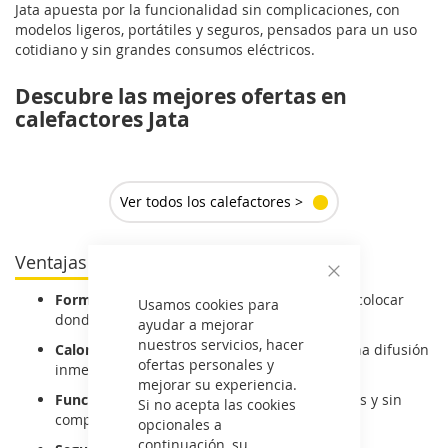
Jata apuesta por la funcionalidad sin complicaciones, con
modelos ligeros, portátiles y seguros, pensados para un uso
cotidiano y sin grandes consumos eléctricos.
Descubre las mejores ofertas en
calefactores Jata
Ver todos los calefactores >
Ventajas de los calefactores Jata
Cerrar
Formato compacto:
fáciles de transportar y colocar
Usamos cookies para
donde los necesites.
ayudar a mejorar
nuestros servicios, hacer
Calor rápido:
modelos con ventilador para una difusión
ofertas personales y
inmediata del aire caliente.
mejorar su experiencia.
Funcionamiento sencillo:
controles accesibles y sin
Si no acepta las cookies
complicaciones.
opcionales a
continuación, su