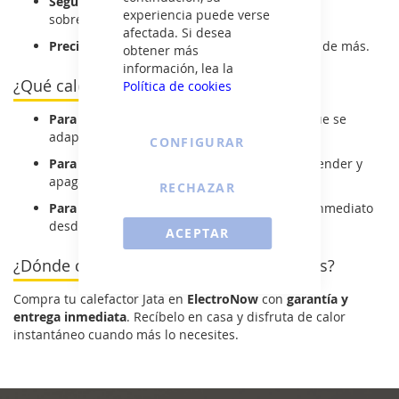
Seguridad garantizada:
protección contra
experiencia puede verse
sobrecalentamiento y caídas.
afectada. Si desea
Precio ajustado:
gran rendimiento sin gastar de más.
obtener más
información, lea la
¿Qué calefactor Jata elegir?
Política de cookies
Para espacios reducidos:
modelos básicos que se
adaptan a cualquier rincón.
CONFIGURAR
Para uso puntual:
dispositivos fáciles de encender y
apagar según necesidad.
RECHAZAR
Para calidez rápida:
calefactores con efecto inmediato
desde el primer minuto.
ACEPTAR
¿Dónde comprar calefactores Jata baratos?
Compra tu calefactor Jata en
ElectroNow
con
garantía y
entrega inmediata
. Recíbelo en casa y disfruta de calor
instantáneo cuando más lo necesites.