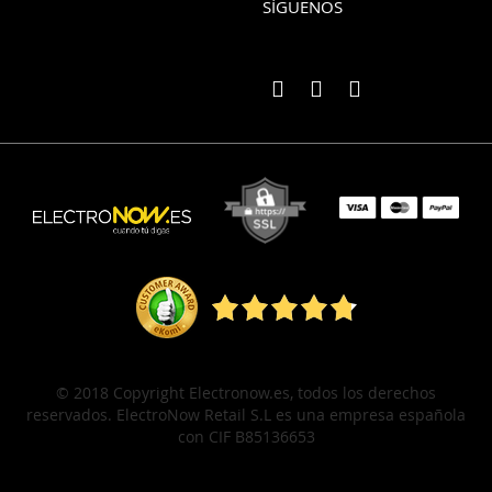
SÍGUENOS
© 2018 Copyright Electronow.es, todos los derechos
reservados. ElectroNow Retail S.L es una empresa española
con CIF B85136653