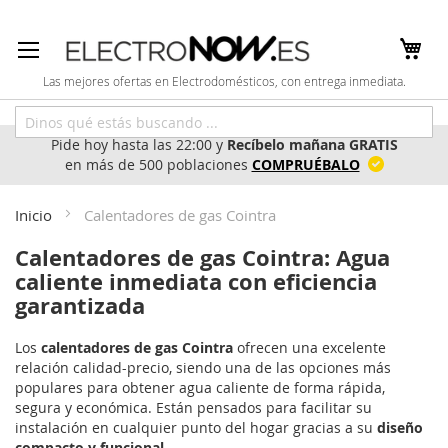
Ir
al
contenido
Las mejores ofertas en Electrodomésticos, con entrega inmediata.
Pide hoy hasta las 22:00 y
Recíbelo mañana GRATIS
en más de 500 poblaciones
COMPRUÉBALO
Inicio
Calentadores de gas Cointra
Calentadores de gas Cointra: Agua
caliente inmediata con eficiencia
garantizada
Los
calentadores de gas Cointra
ofrecen una excelente
relación calidad-precio, siendo una de las opciones más
populares para obtener agua caliente de forma rápida,
segura y económica. Están pensados para facilitar su
instalación en cualquier punto del hogar gracias a su
diseño
compacto y funcional
.