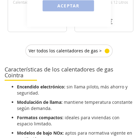
Calentador De Gas 10 Litros
Calentador De Gas 12 Litros
ACEPTAR
379
799
€
€
VER DETALLE
VER DETALLE
Ver todos los calentadores de gas >
Características de los calentadores de gas
Cointra
Encendido electrónico:
sin llama piloto, más ahorro y
seguridad.
Modulación de llama:
mantiene temperatura constante
según demanda.
Formatos compactos:
ideales para viviendas con
espacio limitado.
Modelos de bajo NOx:
aptos para normativa vigente en