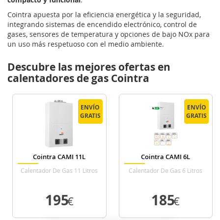
Cointra apuesta por la eficiencia energética y la seguridad,
integrando sistemas de encendido electrónico, control de
gases, sensores de temperatura y opciones de bajo NOx para
un uso más respetuoso con el medio ambiente.
Descubre las mejores ofertas en
calentadores de gas Cointra
ENVÍO
ENVÍO
ENVÍO
ENVÍO
GRATIS
GRATIS
GRATIS
GRATIS
Cointra CAMI 11L
Cointra CAMI 6L
Calentador De Gas 11 Litros
Calentador De Gas 6 Litros
195
185
€
€