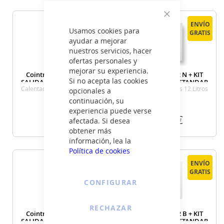
VER DETALLE
VER DETALLE
Cerrar
ENVÍO
ENVÍO
ENVÍO
ENVÍO
Usamos cookies para
GRATIS
GRATIS
GRATIS
GRATIS
ayudar a mejorar
nuestros servicios, hacer
ofertas personales y
mejorar su experiencia.
Cointra CETI 10 N + KIT
Cointra CETI 12 N + KIT
Si no acepta las cookies
SALIDA GASES ESTANDAR
SALIDA GASES ESTANDAR
Calentador De Gas 10 Litros
Calentador De Gas 12 Litros
opcionales a
continuación, su
experiencia puede verse
399
419
€
€
afectada. Si desea
obtener más
información, lea la
VER DETALLE
VER DETALLE
Política de cookies
ENVÍO
ENVÍO
ENVÍO
ENVÍO
GRATIS
GRATIS
GRATIS
GRATIS
CONFIGURAR
RECHAZAR
Cointra CETI 10 B + KIT
Cointra CETI 12 B + KIT
SALIDA GASES ESTANDAR
SALIDA GASES ESTANDAR