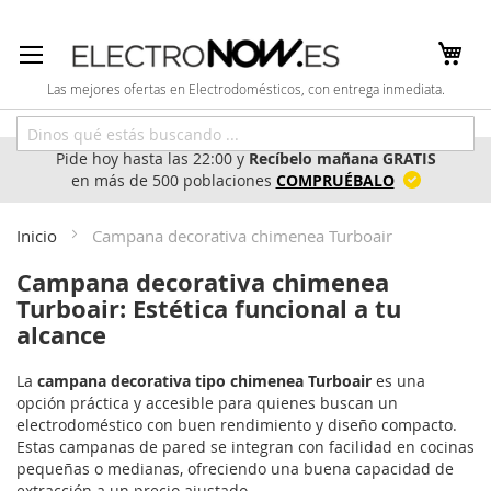
Ir
al
contenido
Las mejores ofertas en Electrodomésticos, con entrega inmediata.
Pide hoy hasta las 22:00 y
Recíbelo mañana GRATIS
en más de 500 poblaciones
COMPRUÉBALO
Inicio
Campana decorativa chimenea Turboair
Campana decorativa chimenea
Turboair: Estética funcional a tu
alcance
La
campana decorativa tipo chimenea Turboair
es una
opción práctica y accesible para quienes buscan un
electrodoméstico con buen rendimiento y diseño compacto.
Estas campanas de pared se integran con facilidad en cocinas
pequeñas o medianas, ofreciendo una buena capacidad de
extracción a un precio ajustado.