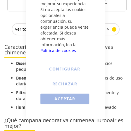
259
195
€
€
mejorar su experiencia.
Si no acepta las cookies
opcionales a
VER DETALLE
VER DETALLE
continuación, su
experiencia puede verse
Ver todas las campanas decorativas chimenea >
afectada. Si desea
obtener más
información, lea la
Características de las campanas decorativas
Política de cookies
chimenea Turboair
Diseño compacto y discreto:
ideal para espacios
CONFIGURAR
pequeños.
Buen rendimiento de extracción:
para cocinas de uso
RECHAZAR
diario sin excesos.
Filtros metálicos extraíbles:
se limpian fácilmente y
duran mucho tiempo.
ACEPTAR
Iluminación eficiente:
visibilidad sin gasto elevado.
¿Qué campana decorativa chimenea Turboair es
mejor?