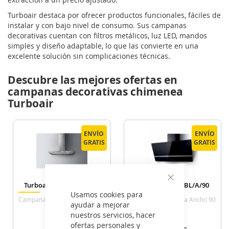
Turboair destaca por ofrecer productos funcionales, fáciles de
instalar y con bajo nivel de consumo. Sus campanas
decorativas cuentan con filtros metálicos, luz LED, mandos
simples y diseño adaptable, lo que las convierte en una
excelente solución sin complicaciones técnicas.
Descubre las mejores ofertas en
campanas decorativas chimenea
Turboair
ENVÍO
ENVÍO
ENVÍO
ENVÍO
GRATIS
GRATIS
GRATIS
GRATIS
Turboair DIGITA IX/A/60
Turboair KITTY BL/A/90
Cerrar
Usamos cookies para
Campana Chimenea Ancho 60
Campana Chimenea Ancho 90
ayudar a mejorar
Cm Inox
Cm Negra
nuestros servicios, hacer
ofertas personales y