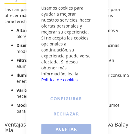
Cerrar
Usamos cookies para
Las campanas decorativas Balay han sido diseñadas para
ayudar a mejorar
ofrecer
máximo rendimiento y estilo
. Algunas de sus
nuestros servicios, hacer
características más destacadas incluyen:
ofertas personales y
Alta capacidad de extracción:
elimina los humos y
mejorar su experiencia.
olores de manera eficiente.
Si no acepta las cookies
opcionales a
Diseño decorativo:
integración perfecta en cocinas
continuación, su
modernas.
experiencia puede verse
Filtros antigrasa de fácil limpieza:
fabricados en
afectada. Si desea
aluminio o acero inoxidable.
obtener más
información, lea la
Iluminación LED:
mayor visibilidad con menor consumo
Política de cookies
energético.
Varios niveles de potencia:
ajuste según las
necesidades de cada cocinado.
CONFIGURAR
Modo de recirculación:
opción sin salida de humos
para mayor versatilidad.
RECHAZAR
Ventajas de elegir una campana decorativa Balay
ACEPTAR
isla