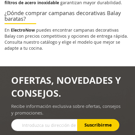
filtros de acero inoxidable
garantizan mayor durabilidad.
¿Dónde comprar campanas decorativas Balay
baratas?
En
ElectroNow
puedes encontrar campanas decorativas
Balay con precios competitivos y opciones de entrega rápida.
Consulta nuestro catálogo y elige el modelo que mejor se
adapte a tu cocina.
OFERTAS, NOVEDADES Y
CONSEJOS.
Recibe información exclusiva sobre ofertas, consejos
y promociones.
Inscríbase
Suscribirme
a
nuestro