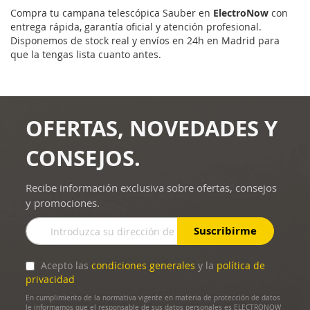
Compra tu campana telescópica Sauber en
ElectroNow
con
entrega rápida, garantía oficial y atención profesional.
Disponemos de stock real y envíos en 24h en Madrid para
que la tengas lista cuanto antes.
OFERTAS, NOVEDADES Y
CONSEJOS.
Recibe información exclusiva sobre ofertas, consejos
y promociones.
Inscríbase
Suscribirme
a
nuestro
boletín
Acepto las
condiciones generales
y la
política de
de
privacidad
noticias:
En cumplimiento de la normativa vigente en materia de protección de datos
le informamos que el responsable de sus datos personales es ELECTRONOW