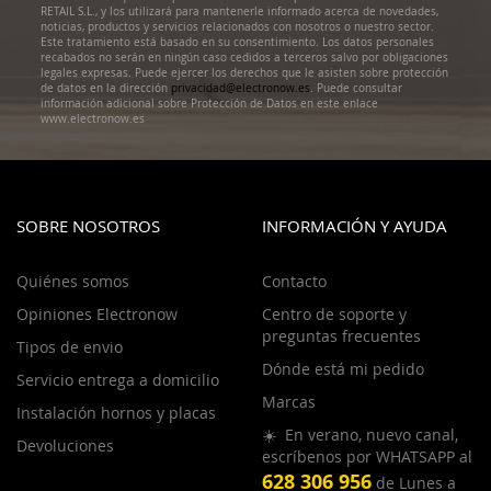
RETAIL S.L., y los utilizará para mantenerle informado acerca de novedades,
noticias, productos y servicios relacionados con nosotros o nuestro sector.
Este tratamiento está basado en su consentimiento. Los datos personales
recabados no serán en ningún caso cedidos a terceros salvo por obligaciones
legales expresas. Puede ejercer los derechos que le asisten sobre protección
de datos en la dirección
privacidad@electronow.es
. Puede consultar
información adicional sobre Protección de Datos en este enlace
www.electronow.es
SOBRE NOSOTROS
INFORMACIÓN Y AYUDA
Quiénes somos
Contacto
Opiniones Electronow
Centro de soporte y
preguntas frecuentes
Tipos de envio
Dónde está mi pedido
Servicio entrega a domicilio
Marcas
Instalación hornos y placas
☀️ En verano, nuevo canal,
Devoluciones
escríbenos por WHATSAPP al
628 306 956
de Lunes a