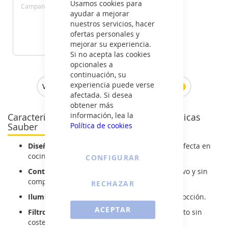
Usamos cookies para
Campana Telescopica Ancho
ayudar a mejorar
60 Cm Inox
nuestros servicios, hacer
109
ofertas personales y
€
mejorar su experiencia.
Si no acepta las cookies
VER DETALLE
opcionales a
continuación, su
experiencia puede verse
Ver todas las campanas telescópicas >
afectada. Si desea
obtener más
información, lea la
Características de las campanas telescópicas
Política de cookies
Sauber
Diseño extensible y discreto:
integración perfecta en
cocinas sencillas.
CONFIGURAR
Controles mecánicos simples:
manejo intuitivo y sin
complicaciones.
RECHAZAR
Iluminación LED:
luz clara sobre la zona de cocción.
ACEPTAR
Filtros metálicos lavables:
fácil mantenimiento sin
costes añadidos.