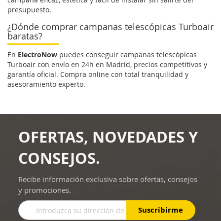
presupuesto.
¿Dónde comprar campanas telescópicas Turboair
baratas?
En
ElectroNow
puedes conseguir campanas telescópicas
Turboair con envío en 24h en Madrid, precios competitivos y
garantía oficial. Compra online con total tranquilidad y
asesoramiento experto.
OFERTAS, NOVEDADES Y
CONSEJOS.
Recibe información exclusiva sobre ofertas, consejos
y promociones.
Inscríbase
Suscribirme
a