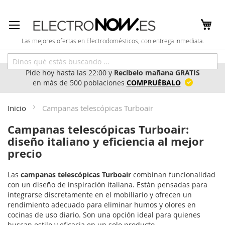
Ir
al
contenido
Las mejores ofertas en Electrodomésticos, con entrega inmediata.
Pide hoy hasta las 22:00 y
Recíbelo mañana GRATIS
en más de 500 poblaciones
COMPRUÉBALO
Inicio
Campanas telescópicas Turboair
Campanas telescópicas Turboair:
diseño italiano y eficiencia al mejor
precio
Las
campanas telescópicas Turboair
combinan funcionalidad
con un diseño de inspiración italiana. Están pensadas para
integrarse discretamente en el mobiliario y ofrecen un
rendimiento adecuado para eliminar humos y olores en
cocinas de uso diario. Son una opción ideal para quienes
buscan estilo y eficacia en un solo producto.