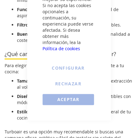
limitado.
Si no acepta las cookies
Funcionamiento silencioso:
buena capacidad de
opcionales a
aspiración con bajo nivel de ruido.
continuación, su
experiencia puede verse
Filtros metálicos:
fácilmente extraíbles y lavables.
afectada. Si desea
Buena relación calidad-precio:
estilo y funcionalidad a
obtener más
coste contenido.
información, lea la
Política de cookies
¿Qué campana telescópica Turboair elegir?
Para elegir la campana Turboair que mejor se adapte a tu
CONFIGURAR
cocina:
Tamaño del espacio:
adapta la capacidad de extracción
RECHAZAR
al volumen de la estancia.
Diseño del mobiliario:
busca modelos compatibles con
ACEPTAR
módulos altos estándar.
Estilo y acabados:
elige según la estética general de tu
cocina.
Turboair es una opción muy recomendable si buscas una
campana eficaz, estética y fácil de instalar sin salirte del