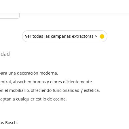
85
€
ER
ALLE
Ver todas las campanas extractoras >
idad
as para una decoración moderna.
central, absorben humos y olores eficientemente.
n el mobiliario, ofreciendo funcionalidad y estética.
adaptan a cualquier estilo de cocina.
as Bosch: