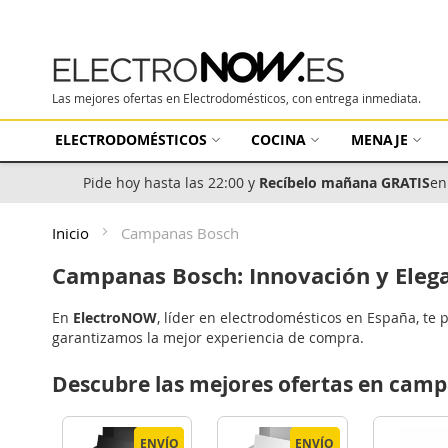
Las mejores ofertas en Electrodomésticos, con entrega inmediata.
ELECTRODOMÉSTICOS
COCINA
MENAJE
Pide hoy hasta las 22:00 y
Recíbelo mañana GRATIS
en
Inicio
Campanas Bosch
Campanas Bosch: Innovación y Elega
En
ElectroNOW
, líder en electrodomésticos en España, t
garantizamos la mejor experiencia de compra.
Descubre las mejores ofertas en ca
ENVÍO
ENVÍO
ENVÍO
ENVÍO