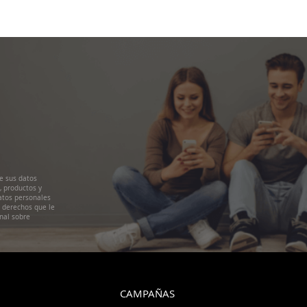
e sus datos
, productos y
atos personales
s derechos que le
nal sobre
CAMPAÑAS