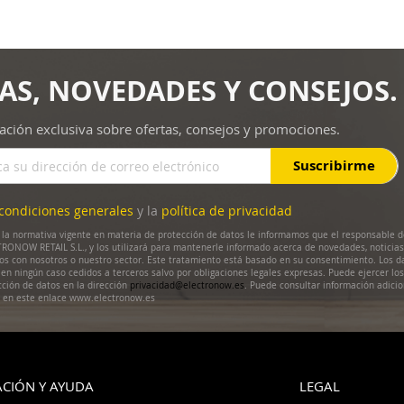
AS, NOVEDADES Y CONSEJOS.
ación exclusiva sobre ofertas, consejos y promociones.
Suscribirme
condiciones generales
y la
política de privacidad
la normativa vigente en materia de protección de datos le informamos que el responsable d
RONOW RETAIL S.L., y los utilizará para mantenerle informado acerca de novedades, noticias
dos con nosotros o nuestro sector. Este tratamiento está basado en su consentimiento. Los d
en ningún caso cedidos a terceros salvo por obligaciones legales expresas. Puede ejercer lo
cción de datos en la dirección
privacidad@electronow.es
. Puede consultar información adicio
s en este enlace www.electronow.es
CIÓN Y AYUDA
LEGAL