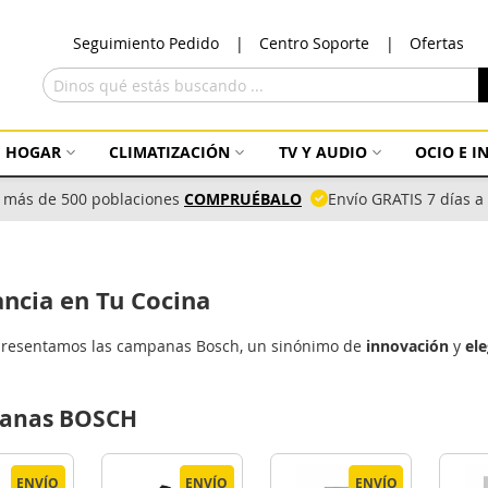
Ir
Seguimiento Pedido
Centro Soporte
Ofertas
al
con
Buscar
HOGAR
CLIMATIZACIÓN
TV Y AUDIO
OCIO E 
 más de 500 poblaciones
COMPRUÉBALO
Envío GRATIS 7 días 
ncia en Tu Cocina
e presentamos las campanas Bosch, un sinónimo de
innovación
y
el
mpanas BOSCH
ENVÍO
ENVÍO
ENVÍO
ENVÍO
ENVÍO
ENVÍO