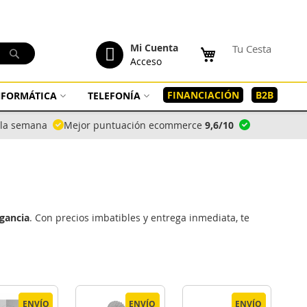
tenido
Mi Cuenta
Tu Cesta
Buscar
Acceso
FINANCIACIÓN
B2B
INFORMÁTICA
TELEFONÍA
a la semana
Mejor puntuación ecommerce
9,6/10
egancia
. Con precios imbatibles y entrega inmediata, te
ENVÍO
ENVÍO
ENVÍO
ENVÍO
ENVÍO
ENVÍO