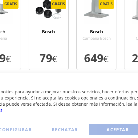
GRATIS
GRATIS
GRATIS
GRATIS
GRATIS
GRATIS
sch
Bosch
Bosch
67A51
DWZ1EK1U1
DIB97IM50
DW
ana
Campana Bosch
a Ancho 60
Isla Ancho 90 Cm
Chim
nox
Inox
6
09
79
649
€
€
€
ER
VER
VER
ALLE
DETALLE
DETALLE
D
ENVÍO
ENVÍO
okies para ayudar a mejorar nuestros servicios, hacer ofertas per
GRATIS
GRATIS
u experiencia. Si no acepta las cookies opcionales a continuación, 
cia puede verse afectada. Si desea obtener más información, lea l
es
T
ULACION
CONFIGURAR
RECHAZAR
ACEPTAR
SCH
XX0J0