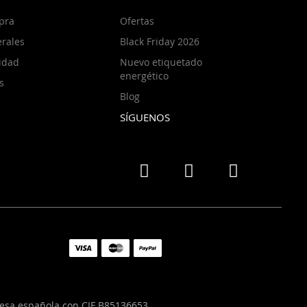
pra
Ofertas
rales
Black Friday 2026
cidad
Nuevo etiquetado
energético
s
Blog
SÍGUENOS
resa española con CIF B85136653