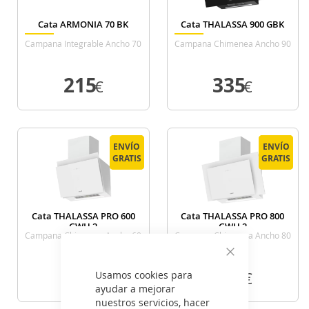
Cata ARMONIA 70 BK
Cata THALASSA 900 GBK
Campana Integrable Ancho 70
Campana Chimenea Ancho 90
Cm
Cm Negra
215
335
€
€
VER DETALLE
VER DETALLE
ENVÍO
ENVÍO
ENVÍO
ENVÍO
GRATIS
GRATIS
GRATIS
GRATIS
Cata THALASSA PRO 600
Cata THALASSA PRO 800
GWH 2
GWH 2
Campana Chimenea Ancho 60
Campana Chimenea Ancho 80
Cm Blanca
Cm Blanca
Cerrar
395
419
Usamos cookies para
€
€
ayudar a mejorar
nuestros servicios, hacer