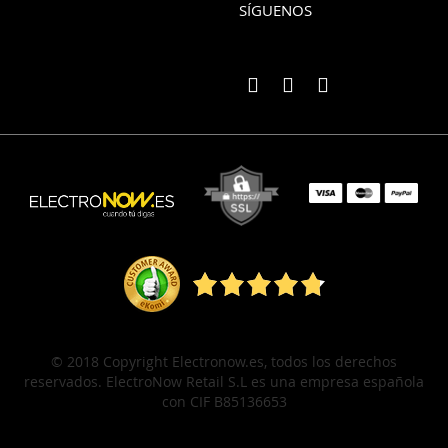
SÍGUENOS
© 2018 Copyright Electronow.es, todos los derechos
reservados. ElectroNow Retail S.L es una empresa española
con CIF B85136653