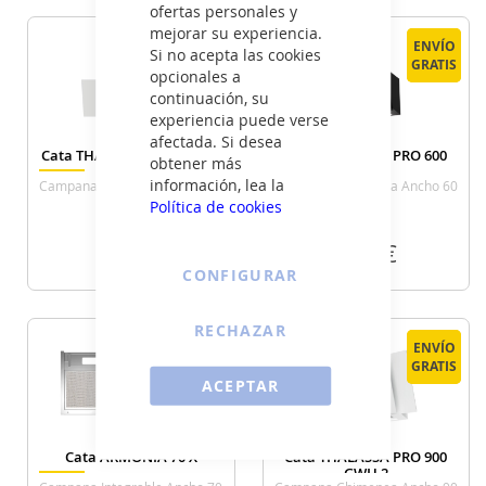
VER DETALLE
VER DETALLE
ofertas personales y
mejorar su experiencia.
ENVÍO
ENVÍO
ENVÍO
ENVÍO
Si no acepta las cookies
GRATIS
GRATIS
GRATIS
GRATIS
opcionales a
continuación, su
experiencia puede verse
afectada. Si desea
Cata THALASSA 900 GWH 2
Cata THALASSA PRO 600
obtener más
GBK
información, lea la
Campana Chimenea Ancho 60
Campana Chimenea Ancho 60
Cm Blanca
Cm Negra
Política de cookies
385
349
€
€
CONFIGURAR
VER DETALLE
VER DETALLE
RECHAZAR
ENVÍO
ENVÍO
ENVÍO
ENVÍO
GRATIS
GRATIS
GRATIS
GRATIS
ACEPTAR
Cata ARMONIA 70 X
Cata THALASSA PRO 900
GWH 2