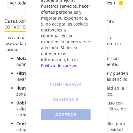
Ver todas las campanas extractoras convencionales >
nuestros servicios, hacer
ofertas personales y
mejorar su experiencia.
Características de las campanas extractoras
Si no acepta las cookies
convencionales Cata
opcionales a
continuación, su
Las campanas extractoras Cata incorporan tecnología
experiencia puede verse
avanzada para mejorar la ventilación y la comodidad en la
afectada. Si desea
cocina:
obtener más
Motor de alto rendimiento:
potencia de extracción
información, lea la
óptima para eliminar humos y olores rápidamente.
Política de cookies
Filtros metálicos multicapa:
retienen la grasa y pueden
lavarse fácilmente para un mantenimiento más sencillo.
CONFIGURAR
Iluminación LED integrada:
mejora la visibilidad en la
zona de cocción con menor consumo energético.
RECHAZAR
Doble sistema de ventilación:
posibilidad de uso con
salida al exterior o en modo recirculación con filtros de
ACEPTAR
carbón activo.
Control mecánico de velocidad:
ajustes sencillos para
adaptar la potencia de extracción según la necesidad.