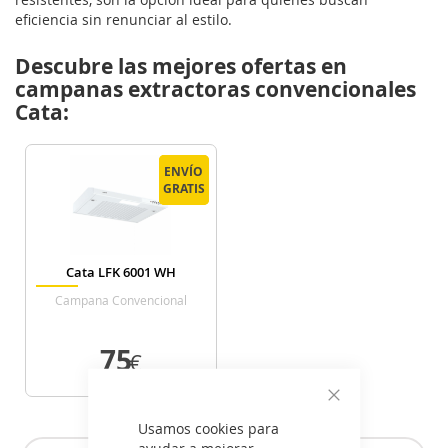
eficiencia sin renunciar al estilo.
Descubre las mejores ofertas en
campanas extractoras convencionales
Cata:
ENVÍO
ENVÍO
GRATIS
GRATIS
Cata LFK 6001 WH
Campana Convencional
Ancho 60 Cm Blanca
75
€
VER DETALLE
Cerrar
Usamos cookies para
ayudar a mejorar