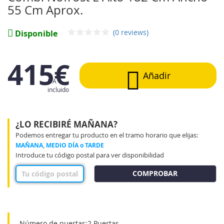
galería
55 Cm Aprox.
de
imágenes
(0 reviews)
Disponible
415€
Añadir
IVA
incluido
¿LO RECIBIRÉ MAÑANA?
Podemos entregar tu producto en el tramo horario que elijas:
MAÑANA, MEDIO DÍA o TARDE
Introduce tu código postal para ver disponibilidad
COMPROBAR
Número de puertas:2 Puertas