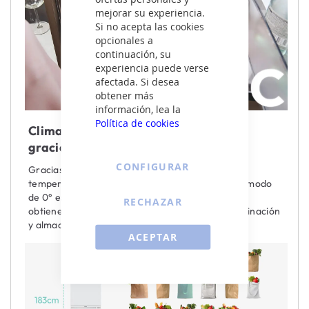
mejorar su experiencia.
Si no acepta las cookies
opcionales a
continuación, su
experiencia puede verse
afectada. Si desea
obtener más
información, lea la
Política de cookies
Clima ideal para alimentos delicados
gracias a la zona Fresh 0°C
CONFIGURAR
Gracias a la Zona Fresh 0°C, puedes ajustar la
temperatura del cajón según tus necesidades: el modo
de 0° es ideal para pescado y carne; al apagarlo,
RECHAZAR
obtienes espacio adicional para prevenir contaminación
y almacenar más alimentos.
ACEPTAR