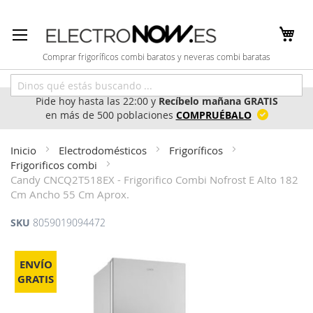
Ir
al
contenido
Comprar frigoríficos combi baratos y neveras combi baratas
Pide hoy hasta las 22:00 y
Recíbelo mañana GRATIS
en más de 500 poblaciones
COMPRUÉBALO
Inicio
Electrodomésticos
Frigoríficos
Frigorificos combi
Candy CNCQ2T518EX - Frigorifico Combi Nofrost E Alto 182
Cm Ancho 55 Cm Aprox.
SKU
8059019094472
Saltar
al
ENVÍO
final
GRATIS
de
la