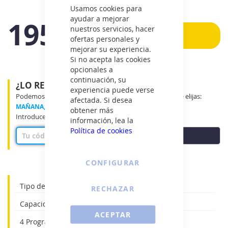
Cerrar
Usamos cookies para
ayudar a mejorar
195€
nuestros servicios, hacer
Añadir
ofertas personales y
IVA
mejorar su experiencia.
incluido
Si no acepta las cookies
opcionales a
continuación, su
¿LO RECIBIRÉ MAÑANA?
experiencia puede verse
Podemos entregar tu producto en el tramo horario que elijas:
afectada. Si desea
MAÑANA, MEDIO DÍA o TARDE
obtener más
Introduce tu código postal para ver disponibilidad
información, lea la
Política de cookies
COMPROBAR
CONFIGURAR
Tipo de hornoindependiente
RECHAZAR
Capacidad:62 Litros
ACEPTAR
4 Programas de cocinado