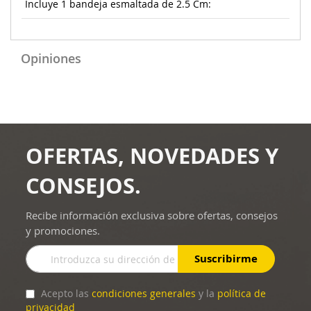
Incluye 1 bandeja esmaltada de 2.5 Cm:
Opiniones
OFERTAS, NOVEDADES Y
CONSEJOS.
Recibe información exclusiva sobre ofertas, consejos
y promociones.
Inscríbase
Suscribirme
a
nuestro
boletín
Acepto las
condiciones generales
y la
política de
de
privacidad