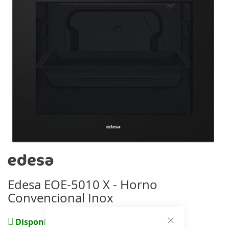
de
imágenes
Saltar
al
comienzo
Edesa EOE-5010 X - Horno
de
Convencional Inox
la
galería
de
(0 reviews)
Disponible
imágenes