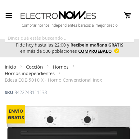
Ir
al
contenido
Comprar hornos independientes baratos al mejor precio
Pide hoy hasta las 22:00 y
Recíbelo mañana GRATIS
en más de 500 poblaciones
COMPRUÉBALO
Inicio
Cocción
Hornos
Hornos independientes
Edesa EOE-5010 X - Horno Convencional Inox
SKU
8422248111133
Saltar
al
ENVÍO
final
GRATIS
de
la
galería