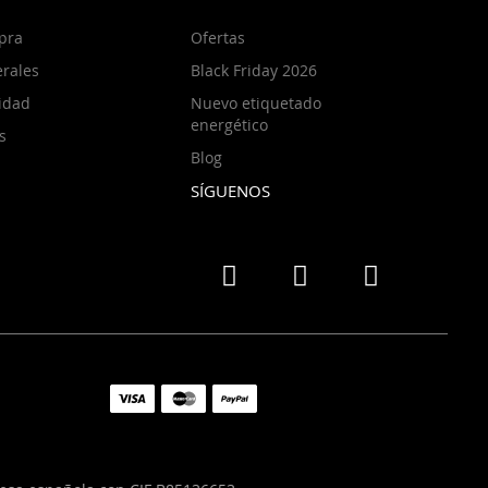
pra
Ofertas
rales
Black Friday 2026
cidad
Nuevo etiquetado
energético
s
Blog
SÍGUENOS