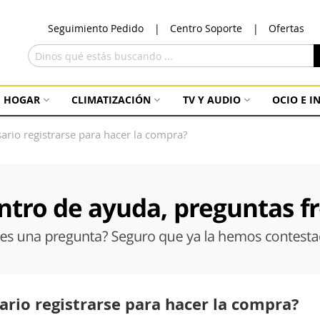
Ir
Seguimiento Pedido
Centro Soporte
Ofertas
al
con
Buscar
HOGAR
CLIMATIZACIÓN
TV Y AUDIO
OCIO E 
sario registrarse para hacer la compra?
ario registrarse para hacer la compra?