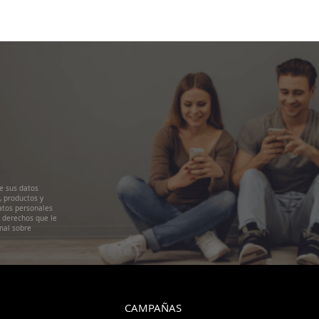
e sus datos
, productos y
atos personales
s derechos que le
nal sobre
CAMPAÑAS