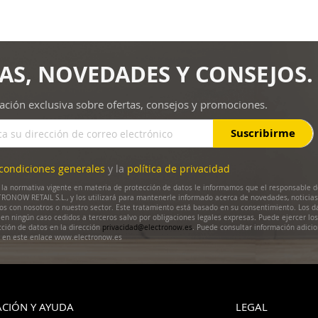
AS, NOVEDADES Y CONSEJOS.
ación exclusiva sobre ofertas, consejos y promociones.
Suscribirme
condiciones generales
y la
política de privacidad
la normativa vigente en materia de protección de datos le informamos que el responsable d
RONOW RETAIL S.L., y los utilizará para mantenerle informado acerca de novedades, noticias
dos con nosotros o nuestro sector. Este tratamiento está basado en su consentimiento. Los d
en ningún caso cedidos a terceros salvo por obligaciones legales expresas. Puede ejercer lo
cción de datos en la dirección
privacidad@electronow.es
. Puede consultar información adicio
s en este enlace www.electronow.es
CIÓN Y AYUDA
LEGAL