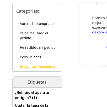
No, puedes ha
datos no se uti
Categories:
después, ya no
Usamos co
mejorar s
Aún no he comprado
experien
de cooki
Ya he realizado el
pedido
He recibido mi pedido
Devoluciones
Preguntas frecuentes
Etiquetas
¿Retiráis el aparato
antiguo? (1)
Quitar la tapa de la