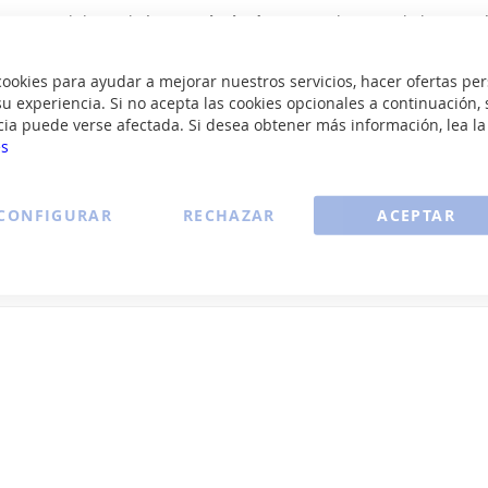
cer un pedido también como
invitado
. Recuerda que si lo haces así
lizarán más que para la propia gestión del envío, pero no podrás a
 podrás enlazar tu cuenta con ese pedido.
okies para ayudar a mejorar nuestros servicios, hacer ofertas per
u experiencia. Si no acepta las cookies opcionales a continuación, 
cia puede verse afectada. Si desea obtener más información, lea l
¿Necesitas más ay
es
CONFIGURAR
RECHAZAR
ACEPTAR
Escríbenos a
atencionalclient
Déjanos tu duda y te responderemos
l