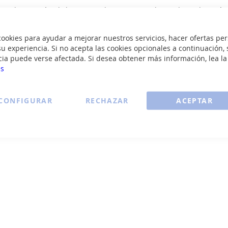
ipo de atención al cliente, puede tomar nota de tus datos de envío 
que ser mediante transferencia., puesto que nuestros agentes nun
okies para ayudar a mejorar nuestros servicios, hacer ofertas per
u experiencia. Si no acepta las cookies opcionales a continuación, 
¿Necesitas más ay
cia puede verse afectada. Si desea obtener más información, lea l
es
Escríbenos a
atencionalclient
CONFIGURAR
RECHAZAR
ACEPTAR
Déjanos tu duda y te responderemos
l