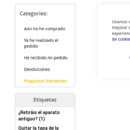
Sí, nuestro equ
de pago tiene 
Categories:
Usamos co
mejorar s
Aún no he comprado
experien
de cooki
Ya he realizado el
pedido
He recibido mi pedido
Devoluciones
Preguntas frecuentes
Etiquetas
¿Retiráis el aparato
antiguo? (1)
Quitar la tapa de la