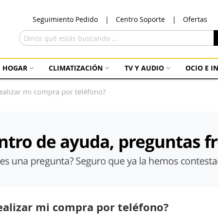
Ir
Seguimiento Pedido
Centro Soporte
Ofertas
al
con
Buscar
HOGAR
CLIMATIZACIÓN
TV Y AUDIO
OCIO E 
ealizar mi compra por teléfono?
ealizar mi compra por teléfono?