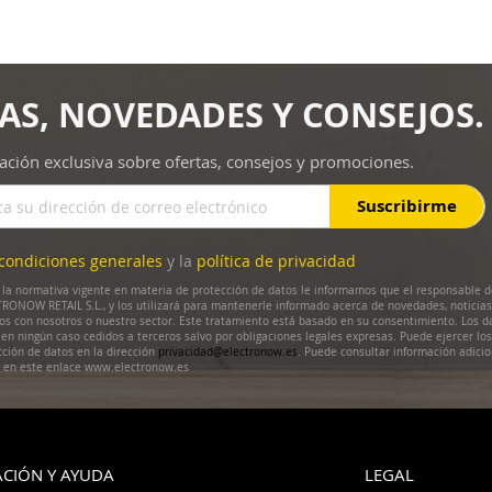
AS, NOVEDADES Y CONSEJOS.
ación exclusiva sobre ofertas, consejos y promociones.
Suscribirme
condiciones generales
y la
política de privacidad
la normativa vigente en materia de protección de datos le informamos que el responsable d
RONOW RETAIL S.L., y los utilizará para mantenerle informado acerca de novedades, noticias
dos con nosotros o nuestro sector. Este tratamiento está basado en su consentimiento. Los d
en ningún caso cedidos a terceros salvo por obligaciones legales expresas. Puede ejercer lo
cción de datos en la dirección
privacidad@electronow.es
. Puede consultar información adicio
s en este enlace www.electronow.es
CIÓN Y AYUDA
LEGAL