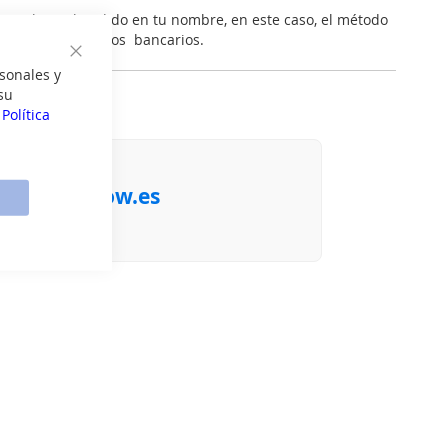
y realizar el pedido en tu nombre, en este caso, el método
ca te pedirán datos bancarios.
Cerrar
sonales y
su
uda?
a
Política
e@electronow.es
o antes posible
.