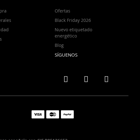
pra
Ofertas
rales
Black Friday 2026
cidad
Nuevo etiquetado
energético
s
Blog
SÍGUENOS