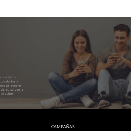
e sus datos
, productos y
atos personales
s derechos que le
nal sobre
CAMPAÑAS