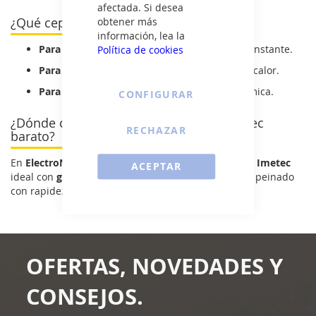
afectada. Si desea
¿Qué cepillo de pelo Imetec elegir?
obtener más
información, lea la
Para uso diario:
modelos con temperatura constante.
Política de cookies
Para control total:
versiones con selector de calor.
Para viaje:
cepillos compactos con funda térmica.
CONFIGURAR
¿Dónde comprar un cepillo de pelo Imetec
RECHAZAR
barato?
En
ElectroNow
puedes encontrar el
cepillo de pelo Imetec
ACEPTAR
ideal con
garantía y entrega inmediata
. Domina tu peinado
con rapidez y facilidad.
OFERTAS, NOVEDADES Y
CONSEJOS.