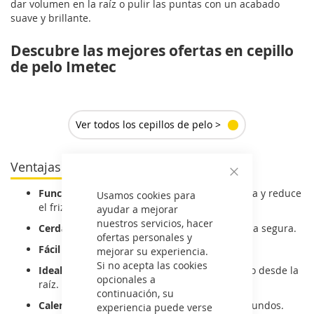
dar volumen en la raíz o pulir las puntas con un acabado
suave y brillante.
Descubre las mejores ofertas en cepillo
de pelo Imetec
Ver todos los cepillos de pelo >
Ventajas del cepillo de pelo Imetec
Cerrar
Función iónica:
elimina la electricidad estática y reduce
Usamos cookies para
el frizz.
ayudar a mejorar
nuestros servicios, hacer
Cerdas térmicas:
distribuyen el calor de forma segura.
ofertas personales y
Fácil manejo:
diseño ergonómico y ligero.
mejorar su experiencia.
Si no acepta las cookies
Ideal para dar volumen:
peinados con cuerpo desde la
opcionales a
raíz.
continuación, su
Calentamiento rápido:
listo para usar en segundos.
experiencia puede verse