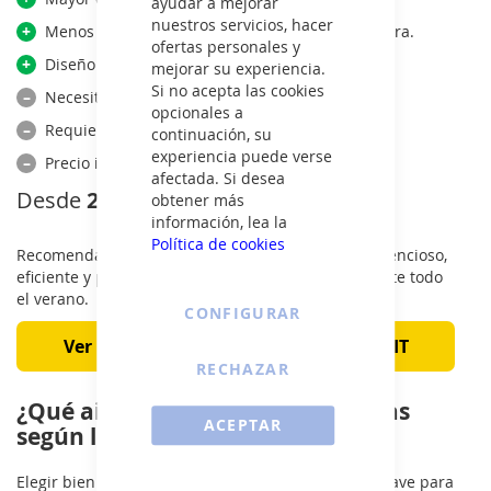
ayudar a mejorar
nuestros servicios, hacer
+
Menos ruido, ya que la unidad exterior está fuera.
ofertas personales y
+
Diseño más estético y discreto en el hogar.
mejorar su experiencia.
Si no acepta las cookies
–
Necesitan instalación profesional.
opcionales a
–
Requieren mantenimiento periódico.
continuación, su
experiencia puede verse
–
Precio inicial más caro.
afectada. Si desea
Desde
229€
obtener más
información, lea la
Política de cookies
Recomendado si quieres un aire acondicionado silencioso,
eficiente y preparado para un uso frecuente durante todo
el verano.
CONFIGURAR
Ver más sobre aire acondicionado SPLIT
RECHAZAR
¿Qué aire acondicionado necesitas
ACEPTAR
según los metros cuadrados?
Elegir bien la potencia del aire acondicionado es clave para