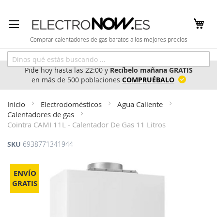
Ir
al
contenido
Comprar calentadores de gas baratos a los mejores precios
Pide hoy hasta las 22:00 y
Recíbelo mañana GRATIS
en más de 500 poblaciones
COMPRUÉBALO
Inicio
Electrodomésticos
Agua Caliente
Calentadores de gas
Cointra CAMI 11L - Calentador De Gas 11 Litros
SKU
6938771341944
Saltar
al
ENVÍO
final
GRATIS
de
la
galería