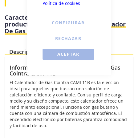
Política de cookies
Características e información del
CONFIGURAR
producto
Cointra CAMI 11L - Calentador
De Gas 11 Litros
RECHAZAR
Descripción Producto
ACEPTAR
Información destacada Calentador de Gas
Cointra CAMI 11B
El Calentador de Gas Cointra CAMI 11B es la elección
ideal para aquellos que buscan una solución de
calefacción eficiente y confiable. Con su perfil de carga
medio y su diseño compacto, este calentador ofrece un
rendimiento excepcional. Funciona con gas butano y
cuenta con una cámara de combustión atmosférica. El
encendido electrónico por baterías garantiza comodidad
y facilidad de uso.