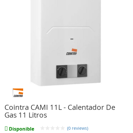
de
imágenes
Saltar
al
comienzo
Cointra CAMI 11L - Calentador De
de
Gas 11 Litros
la
galería
de
(0 reviews)
Disponible
imágenes