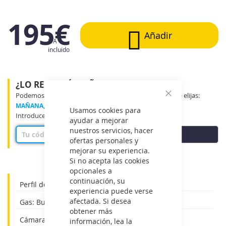
195€
Añadir
IVA
incluido
¿LO RECIBIRÉ MAÑANA?
Podemos entregar tu producto en el tramo horario que elijas:
Cerrar
MAÑANA, MEDIO DÍA o TARDE
Usamos cookies para
Introduce tu código postal para ver disponibilidad
ayudar a mejorar
nuestros servicios, hacer
COMPROBAR
ofertas personales y
mejorar su experiencia.
Si no acepta las cookies
opcionales a
continuación, su
Perfil de carga: M
experiencia puede verse
afectada. Si desea
Gas: Butano
obtener más
Cámara de combustión: Atmosférica
información, lea la