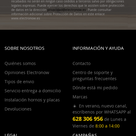
recabados no serán en ningún caso cedidos a terceros salvo por obligaciones
legales expresas. Puede ejercer los derechos que le asisten sobre protección
de datos en la dirección
privacidad@electronow.es
. Puede consultar
información adicional sobre Protección de Datos en este enlace
www.electronow.es
SOBRE NOSOTROS
INFORMACIÓN Y AYUDA
Quiénes somos
Contacto
Opiniones Electronow
Centro de soporte y
preguntas frecuentes
Tipos de envio
Dónde está mi pedido
Servicio entrega a domicilio
Marcas
Instalación hornos y placas
☀️ En verano, nuevo canal,
Devoluciones
escríbenos por WHATSAPP al
628 306 956
de Lunes a
Viernes de
8:00 a 14:00
LEGAL
CAMPAÑAS