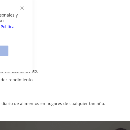
Cerrar
sonales y
su
a
Política
extura original.
 de almacenamiento.
erder rendimiento.
o diario de alimentos en hogares de cualquier tamaño.