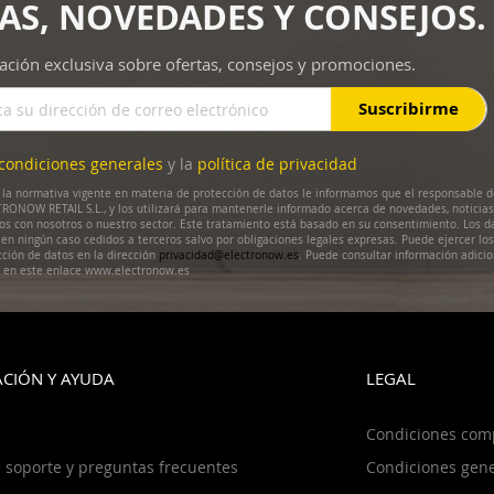
AS, NOVEDADES Y CONSEJOS.
ación exclusiva sobre ofertas, consejos y promociones.
Suscribirme
condiciones generales
y la
política de privacidad
la normativa vigente en materia de protección de datos le informamos que el responsable d
RONOW RETAIL S.L., y los utilizará para mantenerle informado acerca de novedades, noticias
dos con nosotros o nuestro sector. Este tratamiento está basado en su consentimiento. Los d
en ningún caso cedidos a terceros salvo por obligaciones legales expresas. Puede ejercer lo
cción de datos en la dirección
privacidad@electronow.es
. Puede consultar información adicio
s en este enlace www.electronow.es
CIÓN Y AYUDA
LEGAL
Condiciones com
 soporte y preguntas frecuentes
Condiciones gene