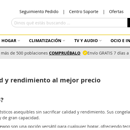
Ir
Seguimiento Pedido
Centro Soporte
Ofertas
al
con
Buscar
HOGAR
CLIMATIZACIÓN
TV Y AUDIO
OCIO E 
 más de 500 poblaciones
COMPRUÉBALO
Envío GRATIS 7 días 
 y rendimiento al mejor precio
o?
icos asequibles sin sacrificar calidad y rendimiento. Sus congela
y de gran capacidad.
aewoo son una opción versátil para cualquier hogar, ofreciendo te