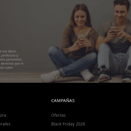
e sus datos
, productos y
atos personales
s derechos que le
nal sobre
CAMPAÑAS
pra
Ofertas
rales
Black Friday 2026