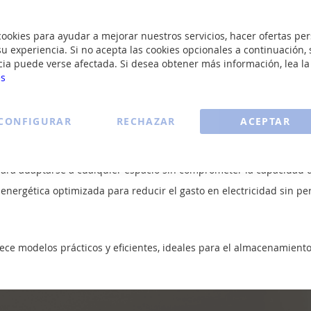
geladores Daewoo
okies para ayudar a mejorar nuestros servicios, hacer ofertas per
u experiencia. Si no acepta las cookies opcionales a continuación, 
cia puede verse afectada. Si desea obtener más información, lea l
es
Ver todos los congeladores >
CONFIGURAR
RECHAZAR
ACEPTAR
limentos de manera rápida y eficiente, manteniendo su frescura y t
ara adaptarse a cualquier espacio sin comprometer la capacidad
energética optimizada para reducir el gasto en electricidad sin p
ece modelos prácticos y eficientes, ideales para el almacenamient