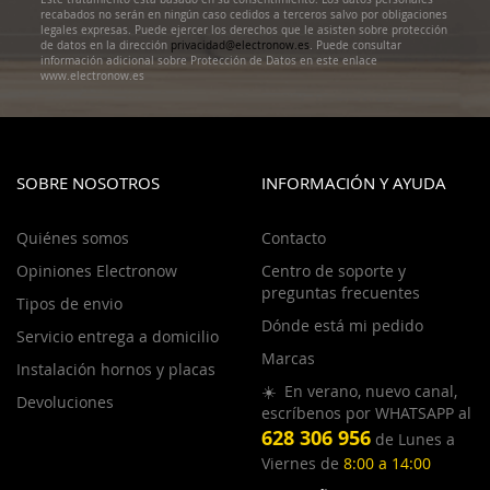
recabados no serán en ningún caso cedidos a terceros salvo por obligaciones
legales expresas. Puede ejercer los derechos que le asisten sobre protección
de datos en la dirección
privacidad@electronow.es
. Puede consultar
información adicional sobre Protección de Datos en este enlace
www.electronow.es
SOBRE NOSOTROS
INFORMACIÓN Y AYUDA
Quiénes somos
Contacto
Opiniones Electronow
Centro de soporte y
preguntas frecuentes
Tipos de envio
Dónde está mi pedido
Servicio entrega a domicilio
Marcas
Instalación hornos y placas
☀️ En verano, nuevo canal,
Devoluciones
escríbenos por WHATSAPP al
628 306 956
de Lunes a
Viernes de
8:00 a 14:00