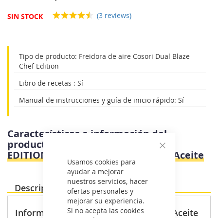
galería
de
(3 reviews)
SIN STOCK
imágenes
Tipo de producto: Freidora de aire Cosori Dual Blaze
Chef Edition
Libro de recetas : Sí
Manual de instrucciones y guía de inicio rápido: Sí
Características e información del
producto
Cosori DUAL BLAZE CHEF
EDITION NEGRA 6,4L - Freidora Sin Aceite
Cerrar
Usamos cookies para
ayudar a mejorar
nuestros servicios, hacer
Descripción Producto
ofertas personales y
mejorar su experiencia.
Si no acepta las cookies
Información destacada - Freidora Sin Aceite