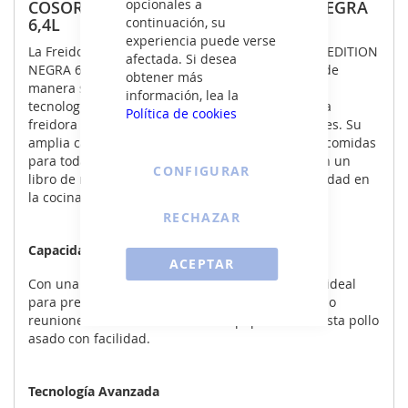
opcionales a
COSORI DUAL BLAZE CHEF EDITION NEGRA
6,4L
continuación, su
experiencia puede verse
La Freidora Sin Aceite COSORI DUAL BLAZE CHEF EDITION
afectada. Si desea
NEGRA 6,4L es la solución perfecta para cocinar de
obtener más
manera saludable sin sacrificar el sabor. Con su
información, lea la
tecnología 360 ThermoIQ y doble resistencia, esta
Política de cookies
freidora ofrece resultados de cocina excepcionales. Su
amplia capacidad de 6,4 litros permite preparar comidas
para toda la familia. Además, viene equipada con un
CONFIGURAR
libro de recetas y accesorios para mayor versatilidad en
la cocina.
RECHAZAR
Capacidad Generosa
ACEPTAR
Con una capacidad de 6,4 litros, esta freidora es ideal
para preparar comidas para familias numerosas o
reuniones. Puedes cocinar desde papas fritas hasta pollo
asado con facilidad.
Tecnología Avanzada