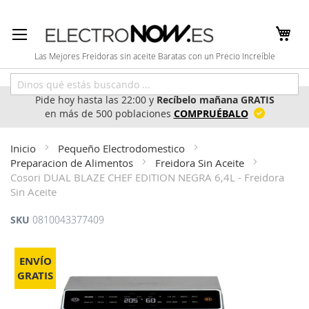
Ir
al
contenido
Las Mejores Freidoras sin aceite Baratas con un Precio Increíble
Pide hoy hasta las 22:00 y
Recíbelo mañana GRATIS
en más de 500 poblaciones
COMPRUÉBALO
Inicio
Pequeño Electrodomestico
Preparacion de Alimentos
Freidora Sin Aceite
Cosori DUAL BLAZE CHEF EDITION NEGRA 6,4L - Freidora
Sin Aceite
SKU
0810043377409
Saltar
al
ENVÍO
final
GRATIS
de
la