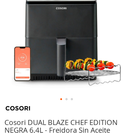
galería
de
imágenes
Saltar
al
comienzo
Cosori DUAL BLAZE CHEF EDITION
de
NEGRA 6,4L - Freidora Sin Aceite
la