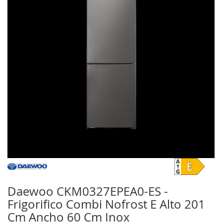
galería
de
imágenes
Saltar
al
comienzo
Daewoo CKM0327EPEA0-ES -
de
Frigorifico Combi Nofrost E Alto 201
la
galería
Cm Ancho 60 Cm Inox
de