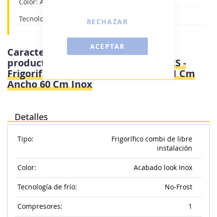
Color: Acabado look Inox
Tecnología de frío: No-Frost
RECHAZAR
ACEPTAR
Características e información del
producto
Daewoo CKM0327EPEA0-ES -
Frigorifico Combi Nofrost E Alto 201 Cm
Ancho 60 Cm Inox
Detalles
Tipo:
Frigorífico combi de libre
instalación
Color:
Acabado look Inox
Tecnología de frío:
No-Frost
Compresores:
1