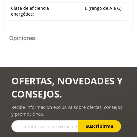
Clase de eficiencia
E (rango de A a G)
energética:
Opiniones
OFERTAS, NOVEDADES Y
CONSEJOS.
Recibe información exclusiva sobre ofertas, consejos
y promociones.
Inscríbase
Suscribirme
a
nuestro