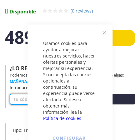
imágenes
(0 reviews)
Disponible
489€
Añadir
Cerrar
IVA
Usamos cookies para
incluido
ayudar a mejorar
nuestros servicios, hacer
ofertas personales y
¿LO RECIBIRÉ MAÑANA?
mejorar su experiencia.
Si no acepta las cookies
Podemos entregar tu producto en el tramo horario que elijas:
opcionales a
MAÑANA, MEDIO DÍA o TARDE
continuación, su
Introduce tu código postal para ver disponibilidad
experiencia puede verse
COMPROBAR
afectada. Si desea
obtener más
información, lea la
Política de cookies
Tipo: Frigorífico combi de libre instalación
CONFIGURAR