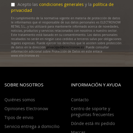
boletín
Acepto las
condiciones generales
y la
política de
de
privacidad
noticias:
En cumplimiento de la normativa vigente en materia de protección de datos
le informamos que el responsable de sus datos personales es ELECTRONOW
RETAIL S.L., y los utilizará para mantenerle informado acerca de novedades,
noticias, productos y servicios relacionados con nosotros o nuestro sector.
Este tratamiento está basado en su consentimiento. Los datos personales
recabados no serán en ningún caso cedidos a terceros salvo por obligaciones
legales expresas. Puede ejercer los derechos que le asisten sobre protección
de datos en la dirección
privacidad@electronow.es
. Puede consultar
información adicional sobre Protección de Datos en este enlace
www.electronow.es
SOBRE NOSOTROS
INFORMACIÓN Y AYUDA
Quiénes somos
Contacto
Opiniones Electronow
Centro de soporte y
preguntas frecuentes
Tipos de envio
Dónde está mi pedido
Servicio entrega a domicilio
Marcas