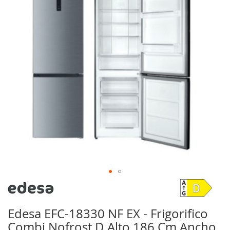
galería
de
imágenes
Saltar
al
comienzo
Edesa EFC-18330 NF EX - Frigorifico
de
Combi Nofrost D Alto 186 Cm Ancho
la