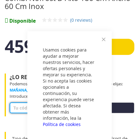
galería
60 Cm Inox
de
imágenes
(0 reviews)
Disponible
459€
Cerrar
Añadir
Usamos cookies para
IVA
ayudar a mejorar
incluido
nuestros servicios, hacer
ofertas personales y
mejorar su experiencia.
¿LO RECIBIRÉ MAÑANA?
Si no acepta las cookies
Podemos entregar tu producto en el tramo horario que elijas:
opcionales a
MAÑANA, MEDIO DÍA o TARDE
continuación, su
Introduce tu código postal para ver disponibilidad
experiencia puede verse
afectada. Si desea
COMPROBAR
obtener más
información, lea la
Política de cookies
Tipo de dispositivo: Frigorífico combi TOTAL No Frost de