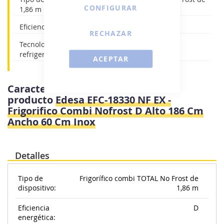
CONFIGURAR
1,86 m
Eficiencia energética: D
RECHAZAR
Tecnología: TOTAL No Frost en congelador y
refrigerador
ACEPTAR
Características e información del
producto
Edesa EFC-18330 NF EX -
Frigorifico Combi Nofrost D Alto 186 Cm
Ancho 60 Cm Inox
Detalles
Tipo de
Frigorífico combi TOTAL No Frost de
dispositivo:
1,86 m
Eficiencia
D
energética: