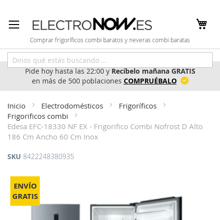
Ir
al
contenido
Comprar frigoríficos combi baratos y neveras combi baratas
Pide hoy hasta las 22:00 y
Recíbelo mañana GRATIS
en más de 500 poblaciones
COMPRUÉBALO
Inicio
Electrodomésticos
Frigoríficos
Frigorificos combi
Edesa EFC-18330 NF EX - Frigorifico Combi Nofrost D Alto
186 Cm Ancho 60 Cm Inox
SKU
8422248380935
Saltar
al
ENVÍO
final
GRATIS
de
la