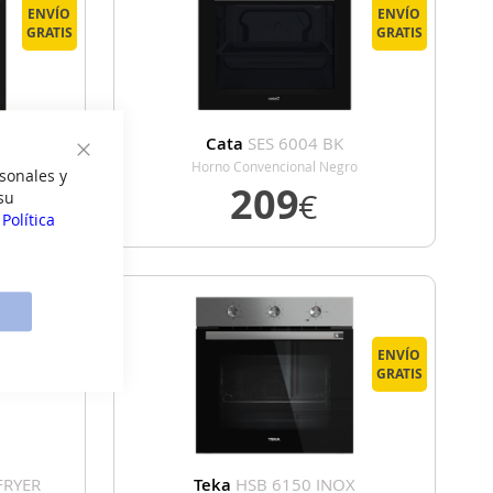
ENVÍO
ENVÍO
GRATIS
GRATIS
L
Cata
SES 6004 BK
o
Horno Convencional Negro
Cerrar
sonales y
209
€
su
a
Política
VER DETALLE
ENVÍO
ENVÍO
GRATIS
GRATIS
FRYER
Teka
HSB 6150 INOX