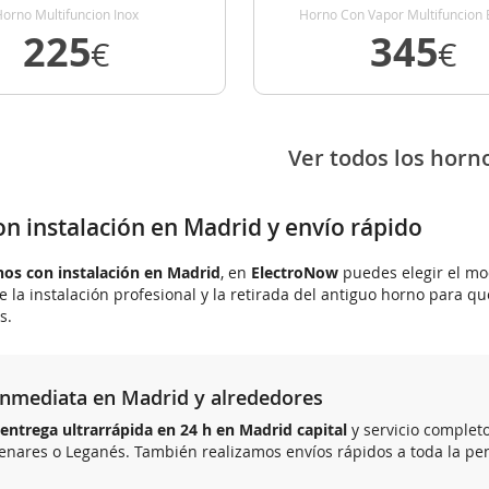
orno Multifuncion Inox
Horno Con Vapor Multifuncion 
225
345
€
€
VER DETALLE
VER DETALLE
Ver todos los horn
n instalación en Madrid y envío rápido
os con instalación en Madrid
, en
ElectroNow
puedes elegir el mod
ye la instalación profesional y la retirada del antiguo horno para q
s.
inmediata en Madrid y alrededores
entrega ultrarrápida en 24 h en Madrid capital
y servicio complet
enares o Leganés. También realizamos envíos rápidos a toda la penín