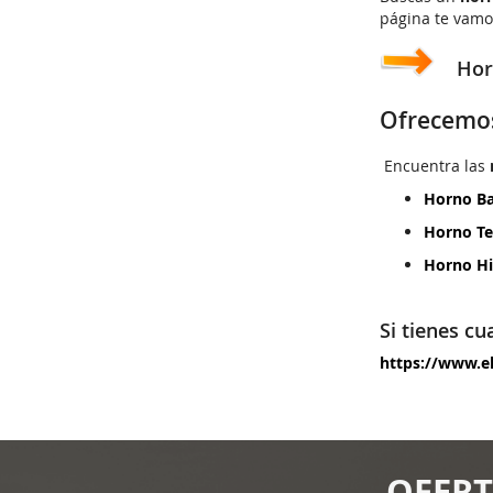
página te vamo
Horno
Ofrecemos
Encuentra las
Horno Ba
Horno T
Horno Hi
Si tienes cu
https://www.e
OFERT