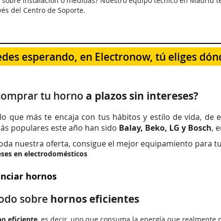
 sobre instalación o medidas? Nuestro equipo técnico en Madrid te
vés del
Centro de Soporte
.
edes esperando, en Electronow, tú eliges dó
comprar tu horno
a plazos sin intereses?
lo que más te encaja con tus hábitos y estilo de vida, de 
ás populares este año han sido
Balay, Beko, LG y Bosch
, 
oda nuestra oferta, consigue el mejor equipamiento para 
ses en electrodomésticos
nciar hornos
odo sobre
hornos eficientes
o eficiente
, es decir, uno que consuma la energía que realmente 