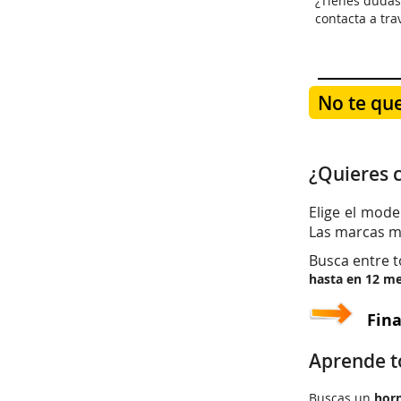
¿Tienes dudas
contacta a tra
No te qu
¿Quieres 
Elige el mode
Las marcas m
Busca entre t
hasta en 12 me
Fina
Aprende t
Buscas un
horn