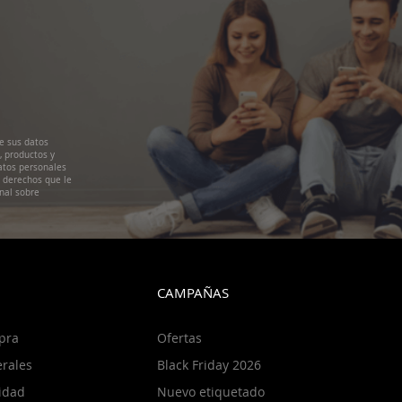
e sus datos
, productos y
atos personales
s derechos que le
nal sobre
CAMPAÑAS
pra
Ofertas
rales
Black Friday 2026
cidad
Nuevo etiquetado