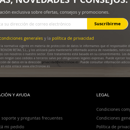
ación exclusiva sobre ofertas, consejos y promociones.
Suscribirme
condiciones generales
y la
política de privacidad
la normativa vigente en materia de protección de datos le informamos que el responsable d
RONOW RETAIL S.L., y los utilizará para mantenerle informado acerca de novedades, noticias
dos con nosotros o nuestro sector. Este tratamiento está basado en su consentimiento. Los d
en ningún caso cedidos a terceros salvo por obligaciones legales expresas. Puede ejercer lo
cción de datos en la dirección
privacidad@electronow.es
. Puede consultar información adicio
s en este enlace www.electronow.es
CIÓN Y AYUDA
LEGAL
Condiciones com
 soporte y preguntas frecuentes
Condiciones gene
tá mi pedido
Política de priva