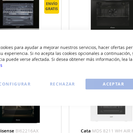
ENVÍO
GRATIS
Cata
CM 760 AS BK
Candy
FIDCP N625 
tifuncion Negro Fondo Reducido
Horno Multifuncion Negr
okies para ayudar a mejorar nuestros servicios, hacer ofertas per
315
225
€
€
u experiencia. Si no acepta las cookies opcionales a continuación, 
cia puede verse afectada. Si desea obtener más información, lea l
es
VER DETALLE
VER DETALLE
CONFIGURAR
RECHAZAR
ACEPTAR
ENVÍO
GRATIS
isense
BI62216AX
Cata
MDS 8211 WH AIR 