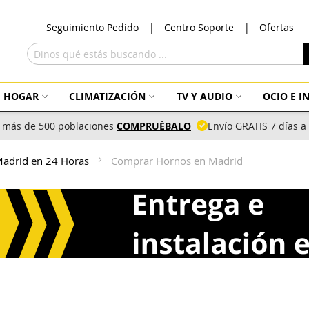
Ir
Seguimiento Pedido
Centro Soporte
Ofertas
al
con
Buscar
HOGAR
CLIMATIZACIÓN
TV Y AUDIO
OCIO E 
 más de 500 poblaciones
COMPRUÉBALO
Envío GRATIS 7 días 
 Madrid en 24 Horas
Comprar Hornos en Madrid