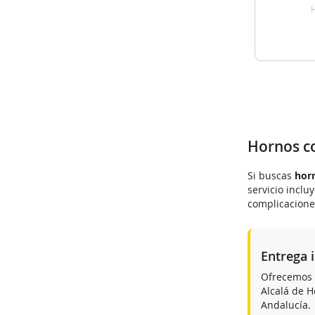
H
Hornos co
Si buscas
horn
servicio inclu
complicacione
Entrega 
Ofrecemos
Alcalá de H
Andalucía.