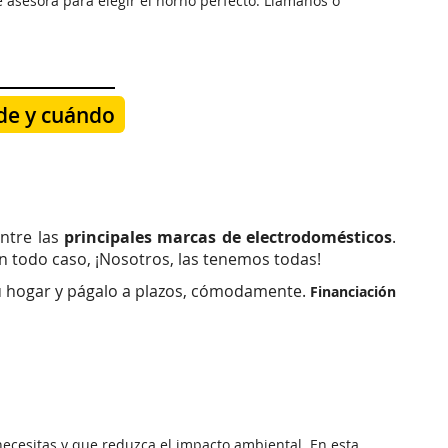
 asesora para elegir el horno perfecto. Llámanos o
nde y cuándo
entre las
principales marcas de electrodomésticos
.
en todo caso, ¡Nosotros, las tenemos todas!
tu hogar y págalo a plazos, cómodamente.
Financiación
necesitas y que reduzca el impacto ambiental. En esta