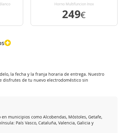
Blanco
Horno Multifuncion Inox
249
€
VER DETALLE
os
elo, la fecha y la franja horaria de entrega. Nuestro
ue disfrutes de tu nuevo electrodoméstico sin
o en municipios como Alcobendas, Móstoles, Getafe,
sula: País Vasco, Cataluña, Valencia, Galicia y