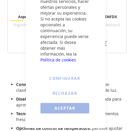
nuestros servicios, hacer
ofertas personales y
mejorar su experiencia.
Aspes AC2602ENFD
Aspes AC2602ENFDX
Si no acepta las cookies
opcionales a
Frigorifico Combi Nofrost E
Frigorifico Combi Nofrost E
Alto 201 Cm Ancho 60 Cm
Alto 201 Cm Ancho 60 Cm
continuación, su
Blanco
Inox
experiencia puede verse
359
389
€
€
afectada. Si desea
obtener más
información, lea la
VER DETALLE
VER DETALLE
Política de cookies
Ver todos los frigoríficos combi >
CONFIGURAR
Consumo energético optimizado:
modelos con
clasificación eficiente para reducir la factura de luz.
RECHAZAR
Diseño funcional:
distribución interna adaptada para
aprovechar al máximo el espacio.
ACEPTAR
Tecnología de frío eficiente:
mantiene los alimentos
frescos por más tiempo.
Opciones de control de temperatura:
permite ajustar