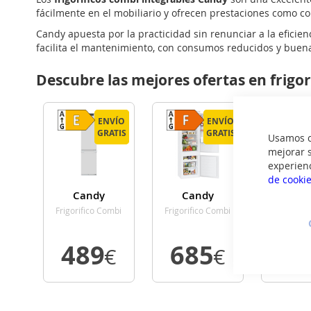
fácilmente en el mobiliario y ofrecen prestaciones como c
Candy apuesta por la practicidad sin renunciar a la eficie
facilita el mantenimiento, con consumos reducidos y bue
Descubre las mejores ofertas en frigo
ENVÍO
ENVÍO
ENVÍO
ENVÍO
GRATIS
GRATIS
GRATIS
GRATIS
Usamos co
mejorar s
experien
de cooki
Candy
Candy
Can
CNBQT3518E
CBT7719EW
CNBQT3
Frigorifico Combi
Frigorifico Combi
Frigorifi
Integrable Nofrost
Integrable Nofrost
Integrable
E Alto 177 Cm
F Alto 193 Cm
E Alto 
489
685
5
Ancho 54 Cm
Ancho 69 Cm
Ancho 
€
€
VER
VER
VE