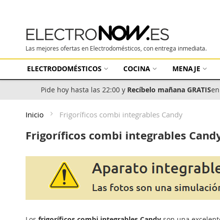
Las mejores ofertas en Electrodomésticos, con entrega inmediata.
ELECTRODOMÉSTICOS
COCINA
MENAJE
Pide hoy hasta las 22:00 y
Recíbelo mañana GRATIS
en
Inicio
Frigoríficos combi integrables Candy
Frigoríficos combi integrables Cand
Los
frigoríficos combi integrables Candy
son una excelente