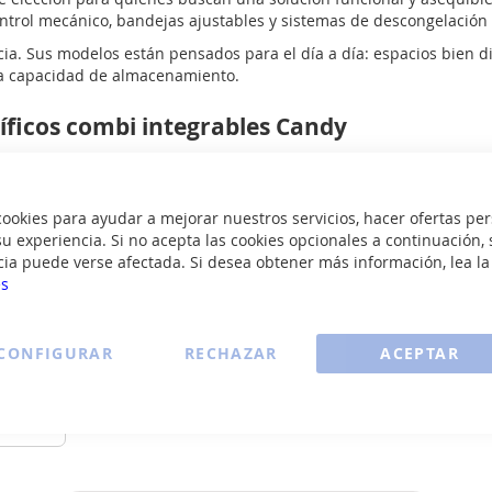
ontrol mecánico, bandejas ajustables y sistemas de descongelación
ncia. Sus modelos están pensados para el día a día: espacios bien d
na capacidad de almacenamiento.
ríficos combi integrables Candy
ENVÍO
ENVÍO
GRATIS
GRATIS
okies para ayudar a mejorar nuestros servicios, hacer ofertas per
u experiencia. Si no acepta las cookies opcionales a continuación, 
cia puede verse afectada. Si desea obtener más información, lea l
es
dy
519EW
co Combi
 Nofrost
CONFIGURAR
RECHAZAR
ACEPTAR
193 Cm
29
54 Cm
€
R