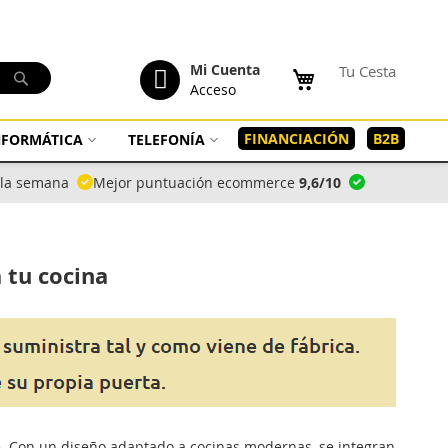
tenido
Mi Cuenta
Tu Cesta
Buscar
Acceso
FINANCIACIÓN
B2B
INFORMÁTICA
TELEFONÍA
a la semana
Mejor puntuación ecommerce
9,6/10
 tu cocina
e. Con un diseño adaptado a cocinas modernas, se integran