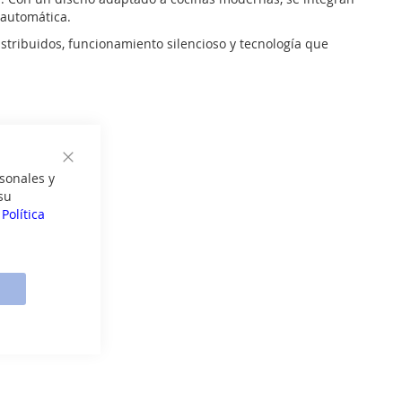
 automática.
istribuidos, funcionamiento silencioso y tecnología que
Cerrar
sonales y
su
a
Política