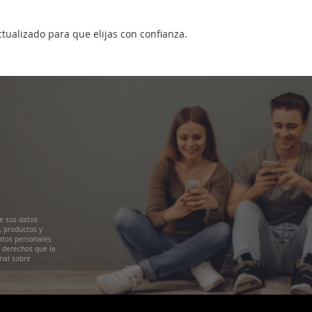
ctualizado para que elijas con confianza.
e sus datos
, productos y
atos personales
s derechos que le
nal sobre