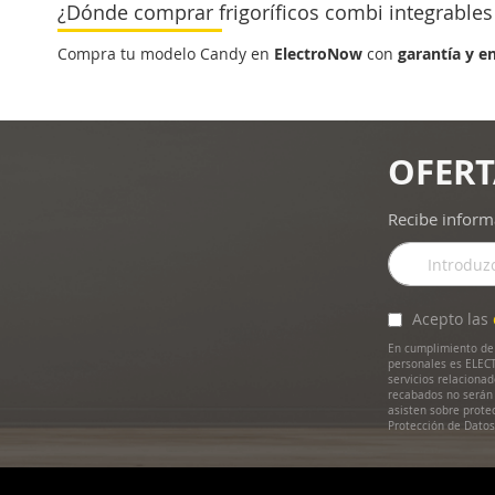
¿Dónde comprar frigoríficos combi integrables
Compra tu modelo Candy en
ElectroNow
con
garantía y e
OFERT
Recibe inform
Inscríbase
a
nuestro
boletín
Acepto las
de
En cumplimiento de 
noticias:
personales es ELECT
servicios relaciona
recabados no serán 
asisten sobre prote
Protección de Dato