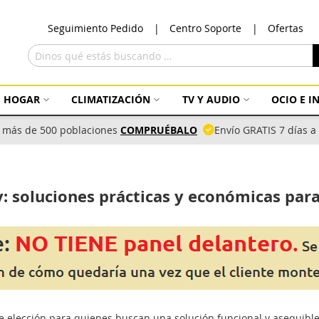
Ir
Seguimiento Pedido
Centro Soporte
Ofertas
al
con
Buscar
HOGAR
CLIMATIZACIÓN
TV Y AUDIO
OCIO E 
 más de 500 poblaciones
COMPRUÉBALO
Envío GRATIS 7 días 
y: soluciones prácticas y económicas para
 elección para quienes buscan una solución funcional y asequibl