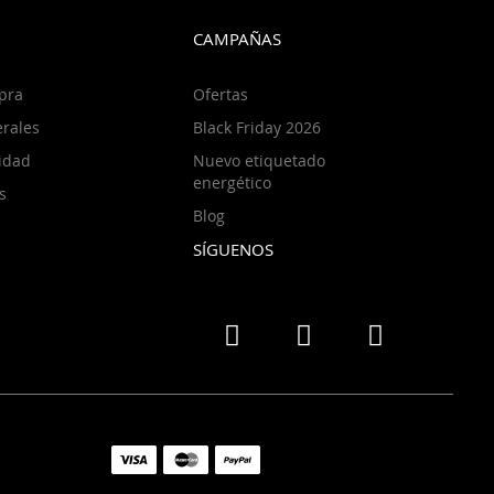
CAMPAÑAS
pra
Ofertas
rales
Black Friday 2026
cidad
Nuevo etiquetado
energético
s
Blog
SÍGUENOS