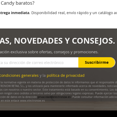
 Candy baratos?
ntrega inmediata
. Disponibilidad real, envío rápido y un catálogo a
AS, NOVEDADES Y CONSEJOS.
ación exclusiva sobre ofertas, consejos y promociones.
Suscribirme
condiciones generales
y la
política de privacidad
la normativa vigente en materia de protección de datos le informamos que el responsable d
RONOW RETAIL S.L., y los utilizará para mantenerle informado acerca de novedades, noticias
dos con nosotros o nuestro sector. Este tratamiento está basado en su consentimiento. Los d
en ningún caso cedidos a terceros salvo por obligaciones legales expresas. Puede ejercer lo
cción de datos en la dirección
privacidad@electronow.es
. Puede consultar información adicio
s en este enlace www.electronow.es