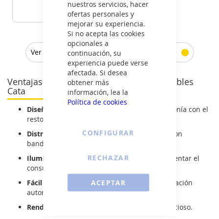
385
€
nuestros servicios, hacer
ofertas personales y
mejorar su experiencia.
VER DETALLE
Si no acepta las cookies
opcionales a
Ver todos los frigoríficos combi integrables >
continuación, su
experiencia puede verse
afectada. Si desea
Ventajas de los frigoríficos combi integrables
obtener más
Cata
información, lea la
Política de cookies
Diseño totalmente integrable:
perfecta armonía con el
resto de la cocina.
CONFIGURAR
Distribución funcional:
espacio optimizado con
bandejas y cajones bien ubicados.
RECHAZAR
Iluminación LED:
visibilidad interior sin aumentar el
consumo.
ACEPTAR
Fácil mantenimiento:
sistemas de descongelación
automáticos.
Rendimiento eficiente:
frío constante y silencioso.