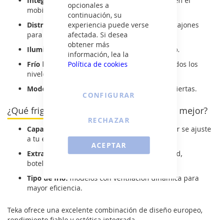
Integración total:
se ocultan perfectamente en el
opcionales a
mobiliario de cocina.
continuación, su
experiencia puede verse
Distribución eficiente:
bandejas de cristal y cajones
afectada. Si desea
para cada tipo de alimento.
obtener más
Iluminación LED:
luz clara y de bajo consumo.
información, lea la
Política de cookies
Frío homogéneo:
conservación estable en todos los
niveles.
Modelos silenciosos:
ideales para cocinas abiertas.
CONFIGURAR
¿Qué frigorífico combi integrable Teka es mejor?
RECHAZAR
Capacidad y altura:
elige el modelo que mejor se ajuste
a tu espacio y hábitos de uso.
ACEPTAR
Extras útiles:
cajones con control de humedad,
botellero metálico, puerta reversible.
Tipo de frío:
modelos con ventilación dinámica para
mayor eficiencia.
Teka ofrece una excelente combinación de diseño europeo,
rendimiento fiable y estética integrada.