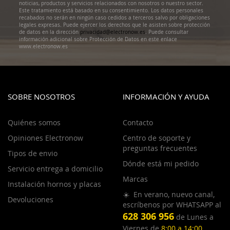
noticias, productos y servicios relacionados con nosotros o nuestro sector.
Este tratamiento está basado en su consentimiento. Los datos personales
recabados no serán en ningún caso cedidos a terceros salvo por obligaciones
legales expresas. Puede ejercer los derechos que le asisten sobre protección
de datos en la dirección
privacidad@electronow.es
. Puede consultar
información adicional sobre Protección de Datos en este enlace
www.electronow.es
SOBRE NOSOTROS
INFORMACIÓN Y AYUDA
Quiénes somos
Contacto
Opiniones Electronow
Centro de soporte y
preguntas frecuentes
Tipos de envio
Dónde está mi pedido
Servicio entrega a domicilio
Marcas
Instalación hornos y placas
☀️ En verano, nuevo canal,
Devoluciones
escríbenos por WHATSAPP al
628 306 956
de Lunes a
Viernes de
8:00 a 14:00